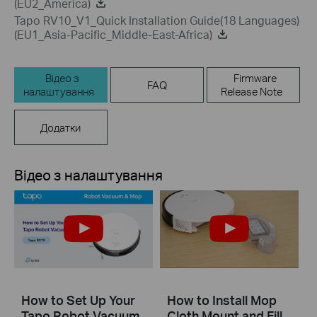
(EU2_America)
Tapo RV10_V1_Quick Installation Guide(18 Languages)
(EU1_Asia-Pacific_Middle-East-Africa)
Відео з
Firmware
FAQ
налаштування
Release Note
Додатки
Відео з налаштування
How to Set Up Your
How to Install Mop
Tapo Robot Vacuum
Cloth Mount and Fill