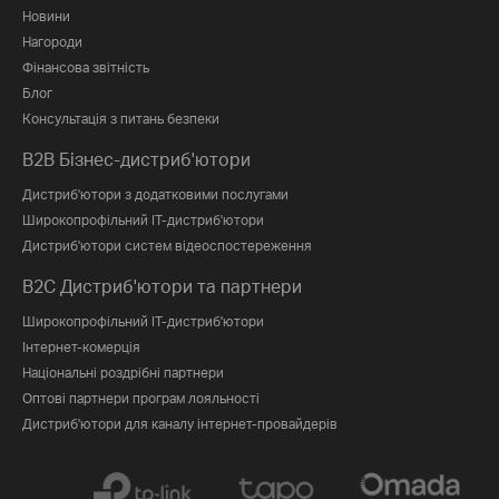
Новини
Нагороди
Фінансова звітність
Блог
Консультація з питань безпеки
B2B Бізнес-дистриб'ютори
Дистриб'ютори з додатковими послугами
Широкопрофільний IT-дистриб'ютори
Дистриб'ютори систем відеоспостереження
B2C Дистриб'ютори та партнери
Широкопрофільний IT-дистриб'ютори
Інтернет-комерція
Національні роздрібні партнери
Оптові партнери програм лояльності
Дистриб'ютори для каналу інтернет-провайдерів