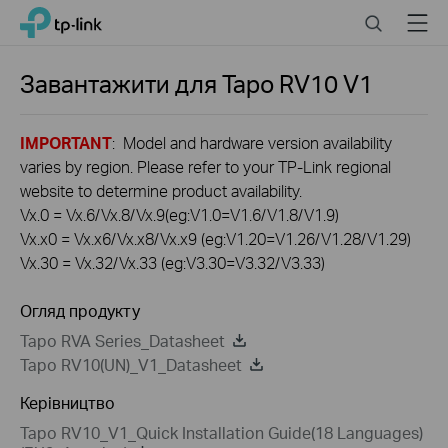
Click
Search
Menu
TP-Link, Reliably Smart
to
skip
the
Завантажити для
Tapo RV10
V1
navigation
bar
IMPORTANT
: Model and hardware version availability
varies by region. Please refer to your TP-Link regional
website to determine product availability.
Vx.0 = Vx.6/Vx.8/Vx.9(eg:V1.0=V1.6/V1.8/V1.9)
Vx.x0 = Vx.x6/Vx.x8/Vx.x9 (eg:V1.20=V1.26/V1.28/V1.29)
Vx.30 = Vx.32/Vx.33 (eg:V3.30=V3.32/V3.33)
Огляд продукту
Tapo RVA Series_Datasheet
Tapo RV10(UN)_V1_Datasheet
Керівництво
Tapo RV10_V1_Quick Installation Guide(18 Languages)