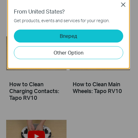
How to Clean the
How to Clean
Close
Mop Cloth: Tapo
Sensors: Tapo RV10
From United States?
RV10
Get products, events and services for your region.
Вперед
Other Option
How to Clean
How to Clean Main
Charging Contacts:
Wheels: Tapo RV10
Tapo RV10