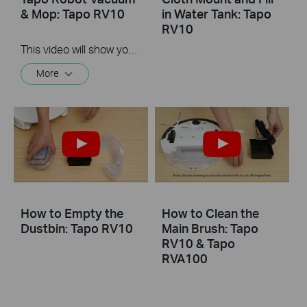
& Mop: Tapo RV10
in Water Tank: Tapo
RV10
This video will show you how to set up your Tapo Robot Vacuum.
More
How to Empty the
How to Clean the
Dustbin: Tapo RV10
Main Brush: Tapo
RV10 & Tapo
RVA100