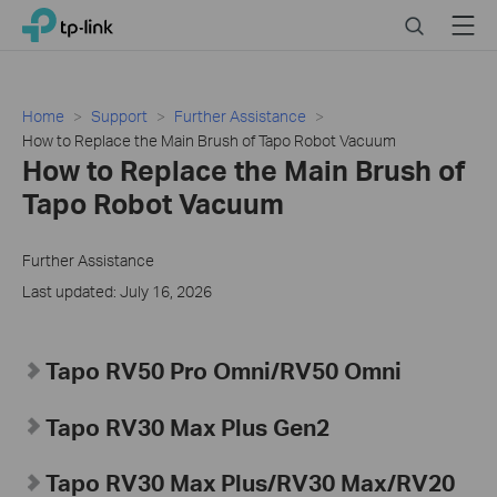
Click
Search
Menu
TP-Link, Reliably Smart
to
skip
the
navigation
Home
Support
Further Assistance
bar
How to Replace the Main Brush of Tapo Robot Vacuum
How to Replace the Main Brush of
Tapo Robot Vacuum
Further Assistance
Last updated: July 16, 2026
Tapo RV50 Pro Omni/RV50 Omni
Tapo RV30 Max Plus Gen2
Tapo
RV30 Max Plus
/RV30 Max/RV20