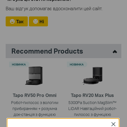
Ваш відгук допомагає вдосконалити цей сайт.
Так
Ні
Recommend Products
НОВИНКА
НОВИНКА
Tapo RV50 Pro Omni
Tapo RV20 Max Plus
Робот-пилосос з вологим
5300Pa Suction MagSlim™
прибиранням + розумна
LiDAR Навігаційний робот-
док-станція з функцією
пилосос з функцією
автоматичного
вологого прибирання та
Close
спорожнення
док-станцією для