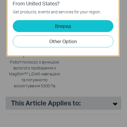
From United States?
автоматичного
спорожнення
Get products, events and services for your region.
НОВИНКА
Вперед
Other Option
Tapo RV20 Max
Робот-пилосос з функцією
вологого прибирання з
MagSlim™ LiDAR навігацією
та потужністю
всмоктування 5300 Па
This Article Applies to: