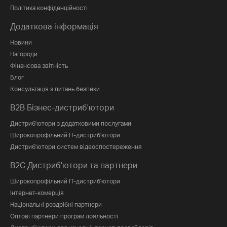
Політика конфіденційності
Додаткова інформація
Новини
Нагороди
Фінансова звітність
Блог
Консультація з питань безпеки
B2B Бізнес-дистриб'ютори
Дистриб'ютори з додатковими послугами
Широкопрофільний IT-дистриб'ютори
Дистриб'ютори систем відеоспостереження
B2C Дистриб'ютори та партнери
Широкопрофільний IT-дистриб'ютори
Інтернет-комерція
Національні роздрібні партнери
Оптові партнери програм лояльності