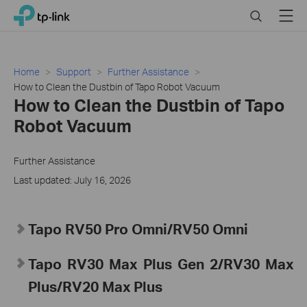
Click
Search
Menu
TP-Link, Reliably Smart
to
skip
the
navigation
Home
Support
Further Assistance
bar
How to Clean the Dustbin of Tapo Robot Vacuum
How to Clean the Dustbin of Tapo
Robot Vacuum
Further Assistance
Last updated: July 16, 2026
Tapo
RV50 Pro Omni/RV50 Omni
Tapo RV30 Max Plus Gen 2/RV30 Max
Plus/RV20 Max Plus