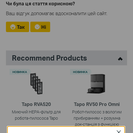
Чи була ця стаття корисною?
Ваш відгук допомагає вдосконалити цей сайт.
Так
Ні
Recommend Products
НОВИНКА
НОВИНКА
Tapo RVA520
Tapo RV50 Pro Omni
Миючий HEPA-фільтр для
Робот-пилосос з вологим
робота-пилососа Tapo
прибиранням + розумна
док-станція з функцією
автоматичного
Close