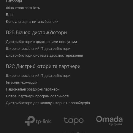
Нагороди
Фінансова звітність
Блог
Консультація з питань безпеки
B2B Бізнес-дистриб'ютори
Дистриб'ютори з додатковими послугами
Широкопрофільний IT-дистриб'ютори
Дистриб'ютори систем відеоспостереження
B2C Дистриб'ютори та партнери
Широкопрофільний IT-дистриб'ютори
Інтернет-комерція
Національні роздрібні партнери
Оптові партнери програм лояльності
Дистриб'ютори для каналу інтернет-провайдерів