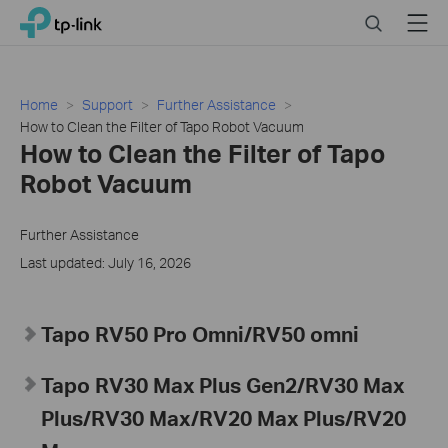
Click
Search
Menu
TP-Link, Reliably Smart
to
skip
the
navigation
Home
Support
Further Assistance
bar
How to Clean the Filter of Tapo Robot Vacuum
How to Clean the Filter of Tapo
Robot Vacuum
Further Assistance
Last updated: July 16, 2026
Tapo RV50 Pro Omni/RV50 omni
Tapo RV30 Max Plus Gen2/RV30 Max
Plus/RV30 Max/RV20 Max Plus/RV20