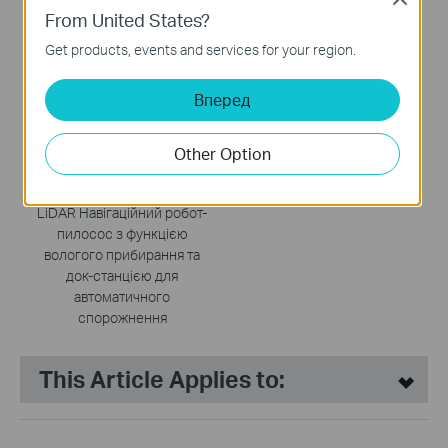
спорожнення
From United States?
Get products, events and services for your region.
НОВИНКА
Вперед
Other Option
Tapo RV20 Max Plus
5300Pa Suction MagSlim™
LiDAR Навігаційний робот-
пилосос з функцією
вологого прибирання та
док-станцією для
автоматичного
спорожнення
This Article Applies to: