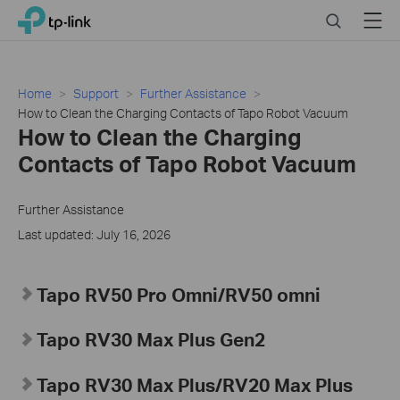
Click
Search
Menu
TP-Link, Reliably Smart
to
skip
the
navigation
Home
Support
Further Assistance
bar
How to Clean the Charging Contacts of Tapo Robot Vacuum
How to Clean the Charging
Contacts of Tapo Robot Vacuum
Further Assistance
Last updated: July 16, 2026
Tapo
RV50 Pro Omni/RV50 omni
Tapo RV30 Max Plus Gen2
Tapo RV30 Max Plus
/RV20 Max Plus