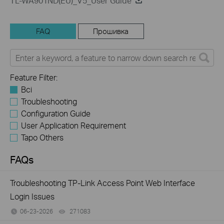
TL-WA901ND(EU)_V5_User Guide
FAQ
Прошивка
Feature Filter:
Всі
Troubleshooting
Configuration Guide
User Application Requirement
Tapo Others
FAQs
Troubleshooting TP-Link Access Point Web Interface
Login Issues
06-23-2026
271083
views