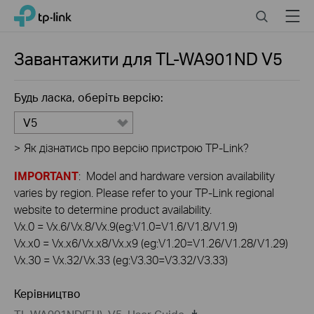
Click
Search
Menu
TP-Link, Reliably Smart
to
skip
the
Завантажити для
TL-WA901ND
V5
navigation
bar
Будь ласка, оберіть версію:
V5
>
Як дізнатись про версію пристрою TP-Link?
IMPORTANT
: Model and hardware version availability
varies by region. Please refer to your TP-Link regional
website to determine product availability.
Vx.0 = Vx.6/Vx.8/Vx.9(eg:V1.0=V1.6/V1.8/V1.9)
Vx.x0 = Vx.x6/Vx.x8/Vx.x9 (eg:V1.20=V1.26/V1.28/V1.29)
Vx.30 = Vx.32/Vx.33 (eg:V3.30=V3.32/V3.33)
Керівництво