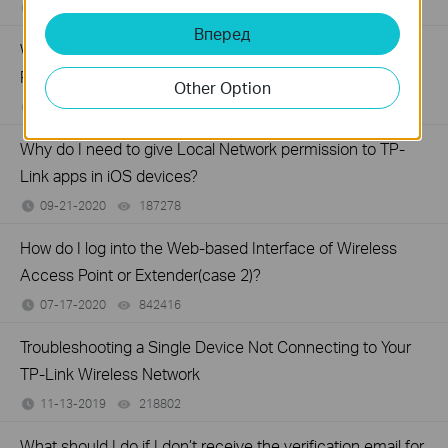
12-28-2020
16289804
views
Вперед
What should I do if I fail to configure TP-Link Access
Point?
Other Option
12-16-2020
164716
views
Why do I need to give Local Network permission to TP-
Link apps in iOS devices?
09-21-2020
187278
views
How do I log into the Web-based Interface of Wireless
Access Point or Extender(case 2)?
07-17-2020
842416
views
Troubleshooting a Single Device Not Connecting to Your
TP-Link Wireless Network
11-13-2019
218802
views
What should I do if I don’t receive the verification email for