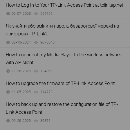
How to Log In to Your TP-Link Access Point at tplinkap.net
05-07-2026
561761
views
Як знайти або змінити пароль бездротової мережі на
пристроях TP-Link?
02-13-2024
9078646
views
How to connect my Media Player to the wireless network
with AP client
11-26-2025
134859
views
How to upgrade the firmware of TP-Link Access Point
11-05-2025
114723
views
How to back up and restore the configuration file of TP-
Link Access Point
09-29-2025
39871
views