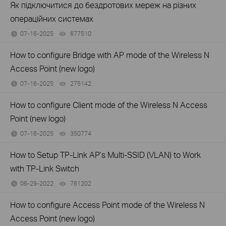
Як підключитися до бездротових мереж на різних
операційних системах
07-16-2025
677510
views
How to configure Bridge with AP mode of the Wireless N
Access Point (new logo)
07-16-2025
275142
views
How to configure Client mode of the Wireless N Access
Point (new logo)
07-16-2025
350774
views
How to Setup TP-Link AP’s Multi-SSID (VLAN) to Work
with TP-Link Switch
06-29-2022
761202
views
How to configure Access Point mode of the Wireless N
Access Point (new logo)