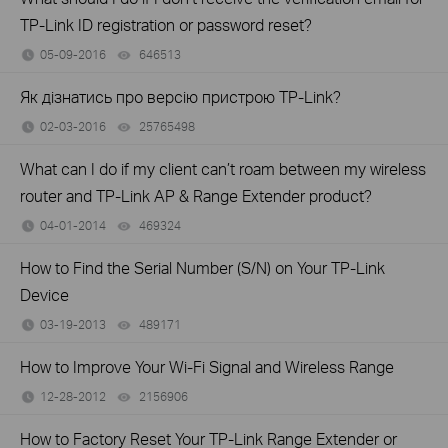
TP-Link ID registration or password reset?
05-09-2016
646513
views
Як дізнатись про версію пристрою TP-Link?
02-03-2016
25765498
views
What can I do if my client can’t roam between my wireless
router and TP-Link AP & Range Extender product?
04-01-2014
469324
views
How to Find the Serial Number (S/N) on Your TP-Link
Device
03-19-2013
489171
views
How to Improve Your Wi-Fi Signal and Wireless Range
12-28-2012
2156906
views
How to Factory Reset Your TP-Link Range Extender or