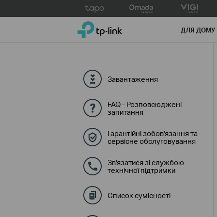
Click
to
TP-Link, Reliably Smart
skip
ДЛЯ ДОМУ
the
navigation
bar
Завантаження
FAQ - Розповсюджені
запитання
Гарантійні зобов'язання та
сервісне обслуговування
Зв'язатися зі службою
технічної підтримки
Список сумісності