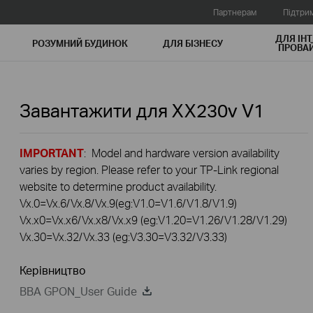
Партнерам
Підтри
ДЛЯ ІНТ
РОЗУМНИЙ БУДИНОК
ДЛЯ БIЗНЕСУ
ПРОВАЙ
Завантажити для
XX230v
V1
IMPORTANT
: Model and hardware version availability
varies by region. Please refer to your TP-Link regional
website to determine product availability.
Vx.0=Vx.6/Vx.8/Vx.9(eg:V1.0=V1.6/V1.8/V1.9)
Vx.x0=Vx.x6/Vx.x8/Vx.x9 (eg:V1.20=V1.26/V1.28/V1.29)
Vx.30=Vx.32/Vx.33 (eg:V3.30=V3.32/V3.33)
Керівництво
BBA GPON_User Guide