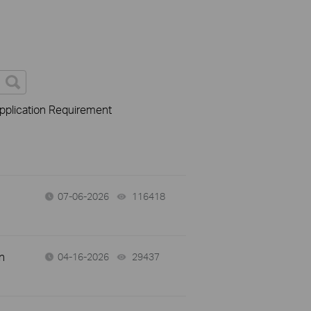
pplication Requirement
07-06-2026
116418
views
n
04-16-2026
29437
views