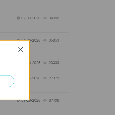
02-03-2026
34558
views
01-26-2026
35853
views
Close
01-26-2026
23033
views
01-26-2026
27379
views
-
01-26-2026
87408
views