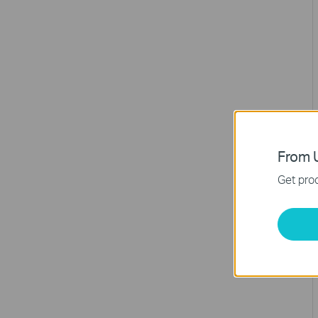
From U
Get prod