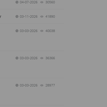
04-07-2026
30560
views
r
03-11-2026
41890
views
03-03-2026
40038
views
03-03-2026
36366
views
03-03-2026
28977
views