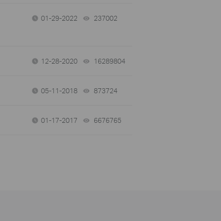
01-29-2022
237002
views
12-28-2020
16289804
views
05-11-2018
873724
views
01-17-2017
6676765
views