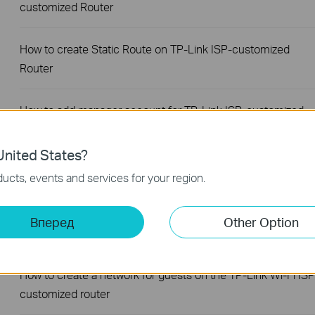
customized Router
How to create Static Route on TP-Link ISP-customized
Router
How to add manager account for TP-Link ISP-customized
Router
nited States?
How to change notification settings in Aginet app
ucts, events and services for your region.
How to set up LED control for TP-Link ISP-customized
Вперед
Other Option
Router
How to create a network for guests on the TP-Link Wi-Fi ISP
customized router