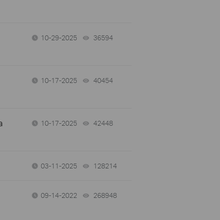
10-29-2025
36594
views
10-17-2025
40454
views
a
10-17-2025
42448
views
03-11-2025
128214
views
09-14-2022
268948
views