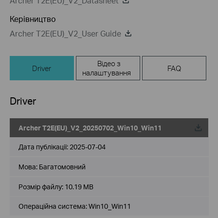
Archer T2E(EU)_V2_Datasheet
Керівництво
Archer T2E(EU)_V2_User Guide
Відео з
Driver
FAQ
налаштування
Driver
Archer T2E(EU)_V2_20250702_Win10_Win11
Дата публікації:
2025-07-04
Мова:
Багатомовний
Розмір файлу:
10.19 MB
Операційна система: Win10_Win11