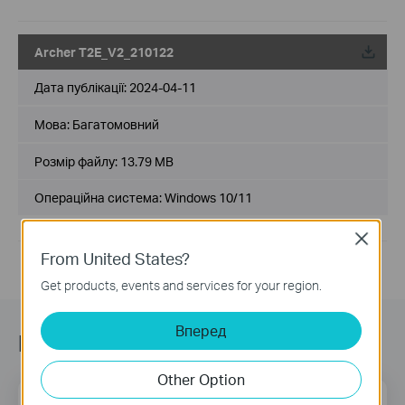
Archer T2E_V2_210122
Дата публікації:
2024-04-11
Мова:
Багатомовний
Розмір файлу:
13.79 MB
Операційна система: Windows 10/11
Close
From United States?
Get products, events and services for your region.
Вперед
Підписатись на розсилку
Other Option
Email Address
Sign Up