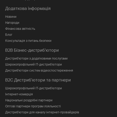
Додаткова інформація
Новини
Нагороди
Фінансова звітність
Блог
Консультація з питань безпеки
B2B Бізнес-дистриб'ютори
Дистриб'ютори з додатковими послугами
Широкопрофільний IT-дистриб'ютори
Дистриб'ютори систем відеоспостереження
B2C Дистриб'ютори та партнери
Широкопрофільний IT-дистриб'ютори
Інтернет-комерція
Національні роздрібні партнери
Оптові партнери програм лояльності
Дистриб'ютори для каналу інтернет-провайдерів