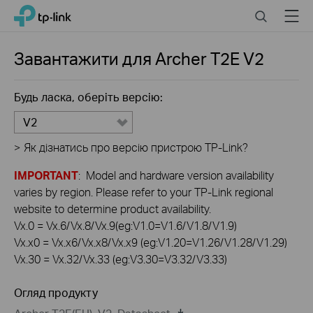
Click
Search
Menu
TP-Link, Reliably Smart
to
skip
the
Завантажити для
Archer T2E
V2
navigation
bar
Будь ласка, оберіть версію:
V2
>
Як дізнатись про версію пристрою TP-Link?
IMPORTANT
: Model and hardware version availability
varies by region. Please refer to your TP-Link regional
website to determine product availability.
Vx.0 = Vx.6/Vx.8/Vx.9(eg:V1.0=V1.6/V1.8/V1.9)
Vx.x0 = Vx.x6/Vx.x8/Vx.x9 (eg:V1.20=V1.26/V1.28/V1.29)
Vx.30 = Vx.32/Vx.33 (eg:V3.30=V3.32/V3.33)
Огляд продукту