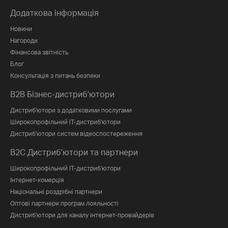
Додаткова інформація
Новини
Нагороди
Фінансова звітність
Блог
Консультація з питань безпеки
B2B Бізнес-дистриб'ютори
Дистриб'ютори з додатковими послугами
Широкопрофільний IT-дистриб'ютори
Дистриб'ютори систем відеоспостереження
B2C Дистриб'ютори та партнери
Широкопрофільний IT-дистриб'ютори
Інтернет-комерція
Національні роздрібні партнери
Оптові партнери програм лояльності
Дистриб'ютори для каналу інтернет-провайдерів