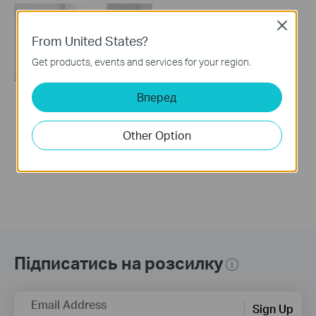
Close
From United States?
Get products, events and services for your region.
Вперед
How to set up a TP-
Link Range Extender
Other Option
Підписатись на розсилку
Email Address
Sign Up