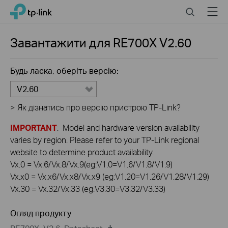
Click
Search
Menu
TP-Link, Reliably Smart
to
skip
the
Завантажити для
RE700X
V2.60
navigation
bar
Будь ласка, оберіть версію:
V2.60
>
Як дізнатись про версію пристрою TP-Link?
IMPORTANT
: Model and hardware version availability
varies by region. Please refer to your TP-Link regional
website to determine product availability.
Vx.0 = Vx.6/Vx.8/Vx.9(eg:V1.0=V1.6/V1.8/V1.9)
Vx.x0 = Vx.x6/Vx.x8/Vx.x9 (eg:V1.20=V1.26/V1.28/V1.29)
Vx.30 = Vx.32/Vx.33 (eg:V3.30=V3.32/V3.33)
Огляд продукту