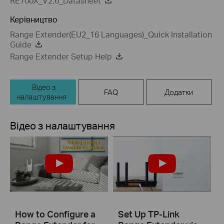
RE700X_V2.6_Datasheet
Керівництво
Range Extender(EU2_16 Languages)_Quick Installation
Guide
Range Extender Setup Help
Відео з
FAQ
Додатки
налаштування
Відео з налаштування
How to Configure a
Set Up TP-Link