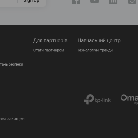
Sign Up
Для партнерів
Навчальний центр
Стати партнером
Технологічні тренди
итань безпеки
рава захищені