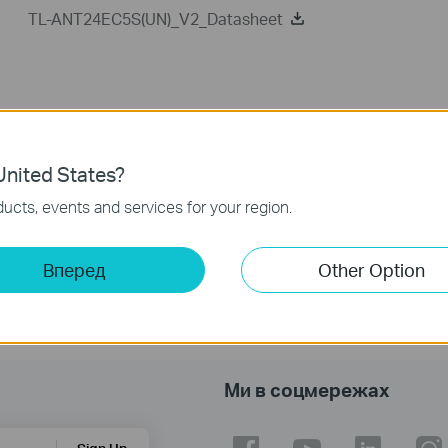
TL-ANT24EC5S(UN)_V2_Datasheet
nited States?
ucts, events and services for your region.
Вперед
Other Option
Ми в соцмережах