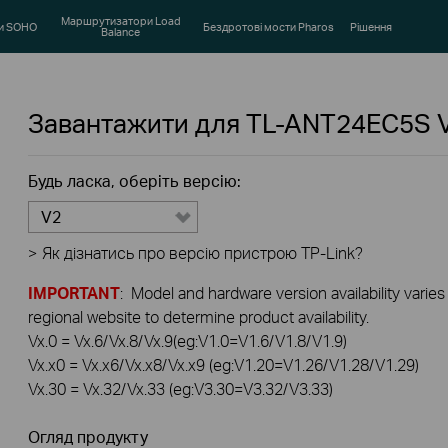
Маршрутизатори Load
и SOHO
Бездротові мости Pharos
Рішення
Balance
Завантажити для
TL-ANT24EC5S
Будь ласка, оберіть версію:
V2
>
Як дізнатись про версію пристрою TP-Link?
IMPORTANT
: Model and hardware version availability varies
regional website to determine product availability.
Vx.0 = Vx.6/Vx.8/Vx.9(eg:V1.0=V1.6/V1.8/V1.9)
Vx.x0 = Vx.x6/Vx.x8/Vx.x9 (eg:V1.20=V1.26/V1.28/V1.29)
Vx.30 = Vx.32/Vx.33 (eg:V3.30=V3.32/V3.33)
Огляд продукту