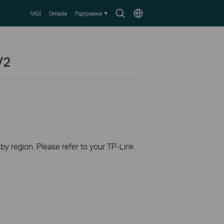
Пошук
Оберіть
VIGI
Omada
Підтримка
локацію
V2
 by region. Please refer to your TP-Link