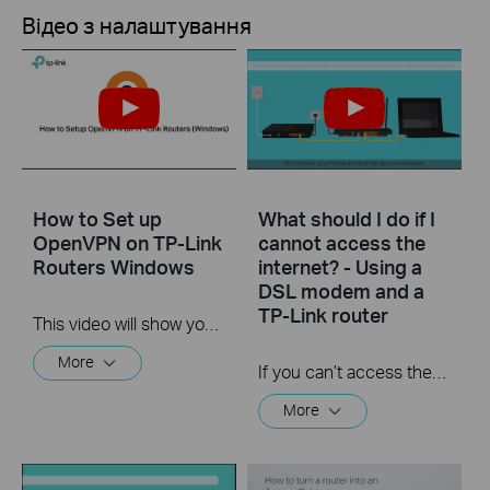
Відео з налаштування
How to Set up
What should I do if I
OpenVPN on TP-Link
cannot access the
Routers Windows
internet? - Using a
DSL modem and a
TP-Link router
This video will show you how to set up OpenVPN on a TP-Link Wi-Fi router. For more information, visit www.tp-link.com/support.
More
If you can’t access the internet using a DSL modem and TP-Link router, this video can help you solve the problem.
More