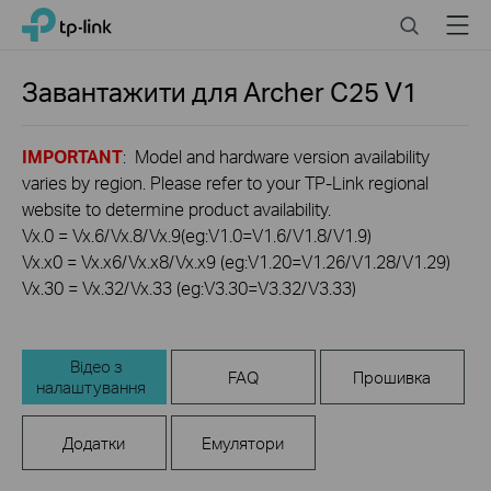
Click
Search
Menu
TP-Link, Reliably Smart
to
skip
the
Завантажити для
Archer C25
V1
navigation
bar
IMPORTANT
: Model and hardware version availability
varies by region. Please refer to your TP-Link regional
website to determine product availability.
Vx.0 = Vx.6/Vx.8/Vx.9(eg:V1.0=V1.6/V1.8/V1.9)
Vx.x0 = Vx.x6/Vx.x8/Vx.x9 (eg:V1.20=V1.26/V1.28/V1.29)
Vx.30 = Vx.32/Vx.33 (eg:V3.30=V3.32/V3.33)
Відео з
FAQ
Прошивка
налаштування
Додатки
Емулятори