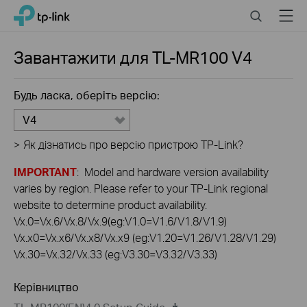
Click
Search
Menu
TP-Link, Reliably Smart
to
skip
the
Завантажити для
TL-MR100
V4
navigation
bar
Будь ласка, оберіть версію:
V4
>
Як дізнатись про версію пристрою TP-Link?
IMPORTANT
: Model and hardware version availability
varies by region. Please refer to your TP-Link regional
website to determine product availability.
Vx.0=Vx.6/Vx.8/Vx.9(eg:V1.0=V1.6/V1.8/V1.9)
Vx.x0=Vx.x6/Vx.x8/Vx.x9 (eg:V1.20=V1.26/V1.28/V1.29)
Vx.30=Vx.32/Vx.33 (eg:V3.30=V3.32/V3.33)
Керівництво