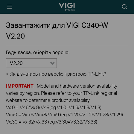
TP-Link, Reliably
Пошу
Smart
Завантажити для
VIGI C340-W
V2.20
Будь ласка, оберіть версію:
V2.20
>
Як дізнатись про версію пристрою TP-Link?
IMPORTANT
: Model and hardware version availability
varies by region. Please refer to your TP-Link regional
website to determine product availability.
Vx.0 = Vx.6/Vx.8/Vx.9(eg:V1.0=V1.6/V1.8/V1.9)
Vx.x0 = Vx.x6/Vx.x8/Vx.x9 (eg:V1.20=V1.26/V1.28/V1.29)
Vx.30 = Vx.32/Vx.33 (eg:V3.30=V3.32/V3.33)