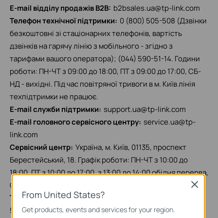
E-mail відділу продажів B2B:
b2bsales.ua@tp-link.com
Телефон технічної підтримки:
0 (800) 505-508 (Дзвінки
безкоштовні зі стаціонарних телефонів, вартість
дзвінків на гарячу лінію з мобільного - згідно з
тарифами вашого оператора); (044) 590-51-14. Години
роботи: ПН-ЧТ з 09:00 до 18:00, ПТ з 09:00 до 17:00, СБ-
НД - вихідні. Під час повітряної тривоги в м. Київ лінія
техпідтримки не працює.
E-mail служби підтримки:
support.ua@tp-link.com
E-mail головного сервісного центру:
service.ua@tp-
link.com
Сервісний центр:
Україна, м. Київ, 01135, проспект
Берестейський, 18. Графік роботи: ПН-ЧТ з 10:00 до
18:00, ПТ з 10:00 до 17:00, з 13:00 до 14:00 обідня перерва,
СБ-НД вихідні.
Close
From United States?
Телефон:
(044) 590-51-77 або загальний номер 0 (800)
Get products, events and services for your region.
505-508 (Дзвінки безкоштовні зі стаціонарних