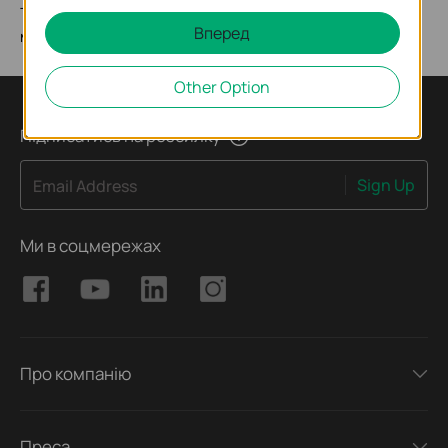
телефонів, вартість дзвінків на гарячу лінію з
Вперед
мобільного - згідно з тарифами вашого оператора)
Other Option
Підписатись на розсилку
Sign Up
Email Address
Ми в соцмережах
Про компанію
Преса