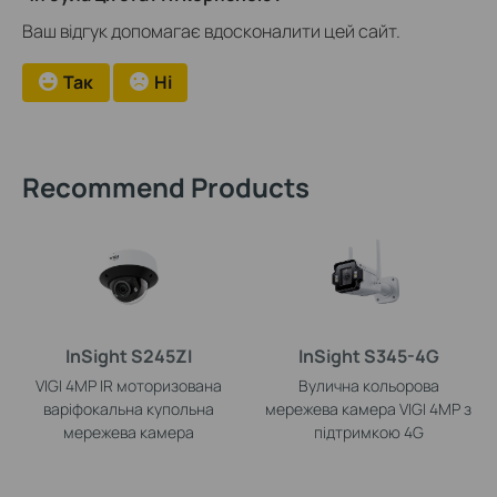
Ваш відгук допомагає вдосконалити цей сайт.
Так
Ні
Recommend Products
InSight S245ZI
InSight S345-4G
VIGI 4MP IR моторизована
Вулична кольорова
варіфокальна купольна
мережева камера VIGI 4MP з
мережева камера
підтримкою 4G