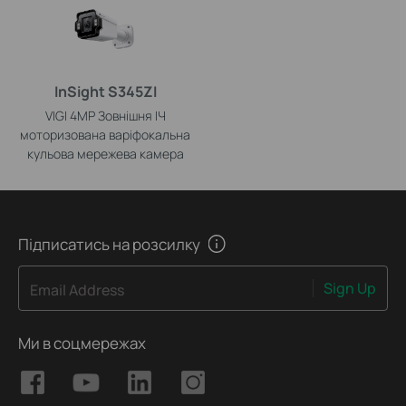
InSight S345ZI
VIGI 4MP Зовнішня ІЧ
моторизована варіфокальна
кульова мережева камера
Підписатись на розсилку
Sign Up
Email Address
Ми в соцмережах