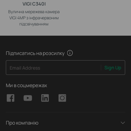
VIGI C340I
Вулична мережева камера
VIGI 4MP з інфрачервоним
підсвічуванням
Підписатись на розсилку
Sign Up
Email Address
Ми в соцмережах
Про компанію