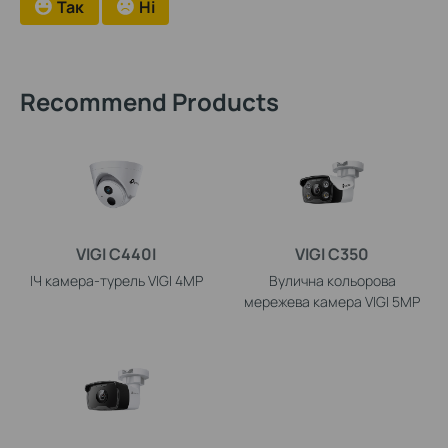
Так
Ні
Recommend Products
VIGI C440I
VIGI C350
ІЧ камера-турель VIGI 4MP
Вулична кольорова
мережева камера VIGI 5MP