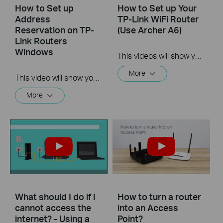
How to Set up
How to Set up Your
Address
TP-Link WiFi Router
Reservation on TP-
(Use Archer A6)
Link Routers
Windows
This videos will show you how to connect your TP-Link WiFi router and set up internet connection easily via the Tether app.
More
This video will show you how to set up Address Reservation on TP-Link routers.
More
What should I do if I
How to turn a router
cannot access the
into an Access
internet? - Using a
Point?