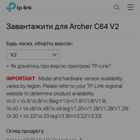
Click
Search
Menu
TP-Link, Reliably Smart
to
skip
the
Завантажити для
Archer C64
V2
navigation
bar
Будь ласка, оберіть версію:
V2
>
Як дізнатись про версію пристрою TP-Link?
IMPORTANT
: Model and hardware version availability
varies by region. Please refer to your TP-Link regional
website to determine product availability.
Vx.0 = Vx.6/Vx.8/Vx.9(eg:V1.0=V1.6/V1.8/V1.9)
Vx.x0 = Vx.x6/Vx.x8/Vx.x9 (eg:V1.20=V1.26/V1.28/V1.29)
Vx.30 = Vx.32/Vx.33 (eg:V3.30=V3.32/V3.33)
Огляд продукту