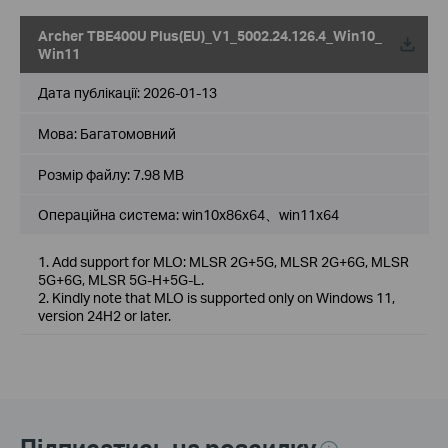
Archer TBE400U Plus(EU)_V1_5002.24.126.4_Win10_
Win11
Дата публікації:
2026-01-13
Мова:
Багатомовний
Розмір файлу:
7.98 MB
Операційна система: win10x86x64、win11x64
1. Add support for MLO: MLSR 2G+5G, MLSR 2G+6G, MLSR
5G+6G, MLSR 5G-H+5G-L.
2. Kindly note that MLO is supported only on Windows 11,
version 24H2 or later.
Підписатись на розсилку