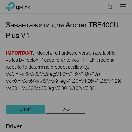
Click
Search
Menu
TP-Link, Reliably Smart
to
skip
the
Завантажити для
Archer TBE400U
navigation
Plus
V1
bar
IMPORTANT
: Model and hardware version availability
varies by region. Please refer to your TP-Link regional
website to determine product availability.
Vx.0 = Vx.6/Vx.8/Vx.9(eg:V1.0=V1.6/V1.8/V1.9)
Vx.x0 = Vx.x6/Vx.x8/Vx.x9 (eg:V1.20=V1.26/V1.28/V1.29)
Vx.30 = Vx.32/Vx.33 (eg:V3.30=V3.32/V3.33)
Driver
FAQ
Driver