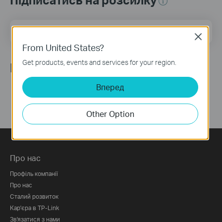
Email Address
Sign Up
Close
From United States?
Get products, events and services for your region.
Ми в соцмережах
Вперед
Other Option
Про нас
Профіль компанії
Про нас
Сталий розвиток
Кар'єра в TP-Link
Зв'язатися з нами