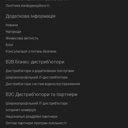
Політика конфіденційності
Додаткова інформація
Новини
Нагороди
Фінансова звітність
Блог
Консультація з питань безпеки
B2B Бізнес-дистриб'ютори
Дистриб'ютори з додатковими послугами
Широкопрофільний IT-дистриб'ютори
Дистриб'ютори систем відеоспостереження
B2C Дистриб'ютори та партнери
Широкопрофільний IT-дистриб'ютори
Інтернет-комерція
Національні роздрібні партнери
Оптові партнери програм лояльності