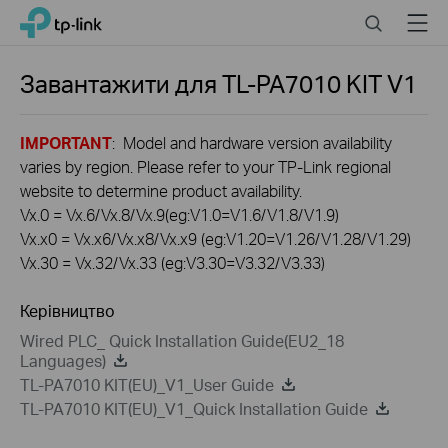
Click
Search
Menu
TP-Link, Reliably Smart
to
skip
the
Завантажити для
TL-PA7010 KIT
V1
navigation
bar
IMPORTANT
: Model and hardware version availability
varies by region. Please refer to your TP-Link regional
website to determine product availability.
Vx.0 = Vx.6/Vx.8/Vx.9(eg:V1.0=V1.6/V1.8/V1.9)
Vx.x0 = Vx.x6/Vx.x8/Vx.x9 (eg:V1.20=V1.26/V1.28/V1.29)
Vx.30 = Vx.32/Vx.33 (eg:V3.30=V3.32/V3.33)
Керівництво
Wired PLC_ Quick Installation Guide(EU2_18
Languages)
TL-PA7010 KIT(EU)_V1_User Guide
TL-PA7010 KIT(EU)_V1_Quick Installation Guide