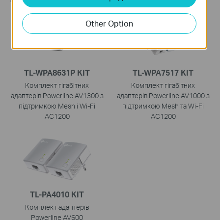
Other Option
TL-WPA8631P KIT
TL-WPA7517 KIT
Комплект гігабітних
Комплект гігабітних
адаптерів Powerline AV1300 з
адаптерів Powerline AV1000 з
підтримкою Mesh і Wi‑Fi
підтримкою Mesh та Wi-Fi
AC1200
AC1200
TL-PA4010 KIT
Комплект адаптерів
Powerline AV600