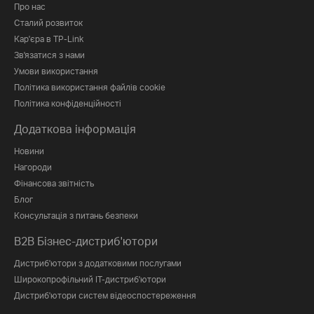
Про нас
Сталий розвиток
Кар'єра в TP-Link
Зв'язатися з нами
Умови використання
Політика використання файлів cookie
Політика конфіденційності
Додаткова інформація
Новини
Нагороди
Фінансова звітність
Блог
Консультація з питань безпеки
B2B Бізнес-дистриб'ютори
Дистриб'ютори з додатковими послугами
Широкопрофільний IT-дистриб'ютори
Дистриб'ютори систем відеоспостереження