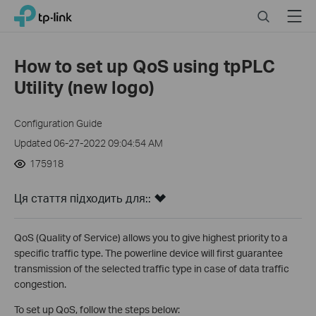
Click
Search
Menu
TP-Link, Reliably Smart
to
skip
the
How to set up QoS using tpPLC
navigation
Utility (new logo)
bar
Configuration Guide
Updated 06-27-2022 09:04:54 AM
175918
Ця стаття підходить для::
QoS (Quality of Service) allows you to give highest priority to a
specific traffic type. The powerline device will first guarantee
transmission of the selected traffic type in case of data traffic
congestion.
To set up QoS, follow the steps below: