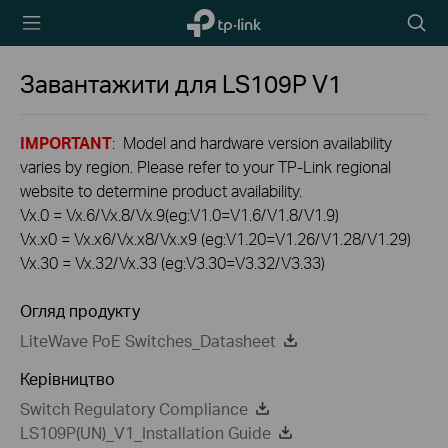
TP-Link,
Пошу
Reliably
Smart
Завантажити для
LS109P
V1
IMPORTANT
: Model and hardware version availability
varies by region. Please refer to your TP-Link regional
website to determine product availability.
Vx.0 = Vx.6/Vx.8/Vx.9(eg:V1.0=V1.6/V1.8/V1.9)
Vx.x0 = Vx.x6/Vx.x8/Vx.x9 (eg:V1.20=V1.26/V1.28/V1.29)
Vx.30 = Vx.32/Vx.33 (eg:V3.30=V3.32/V3.33)
Огляд продукту
LiteWave PoE Switches_Datasheet
Керівництво
Switch Regulatory Compliance
LS109P(UN)_V1_Installation Guide