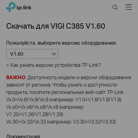
Click
Search
Menu
TP-Link, Reliably Smart
to
skip
the
Скачать для
VIGI C385
V1.60
navigation
bar
Пожалуйста, выберите версию оборудования:
V1.60
>
Как узнать версию устройства TP-Link?
ВАЖНО
: Доступность модели и версии оборудования
зависит от региона. Чтобы узнать о доступности
продукта, посетите региональный веб-сайт TP-Link.
Vx.0=Vx.6/Vx.8/Vx.9 (например: V1.0=V1.6/V1.8/V1.9)
Vx.x0=Vx.x6/Vx.x8/Vx.x9 (например:
V1.20=V1.26/V1.28/V1.29)
Vx.30=Vx.32/Vx.33 (например: V3.30=V3.32/V3.33)
Документация