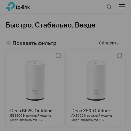
Click
Search
Menu
TP-Link, Reliably Smart
to
skip
the
Быстро. Стабильно. Везде
navigation
bar
Показать фильтр
Сбросить
Deco BE25-Outdoor
Deco X50-Outdoor
BE3600 Наружный модуль
AX3000 Наружный модуль
Mesh-системы Wi-Fi 7
Mesh-системы Wi-Fi 6