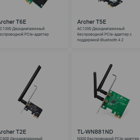
rcher T6E
Archer T5E
C1300 Двухдиапазонный
AC1200 Двухдиапазонный
еспроводной PCIe-адаптер
беспроводной PCIe-адаптер с
поддержкой Bluetooth 4.2
rcher T2E
TL-WN881ND
C600 Двухдиапазонный
N300 Беспроводной PCIe-адаптер