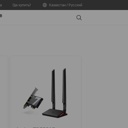
а
Где купить?
Казахстан / Русский
В
Search