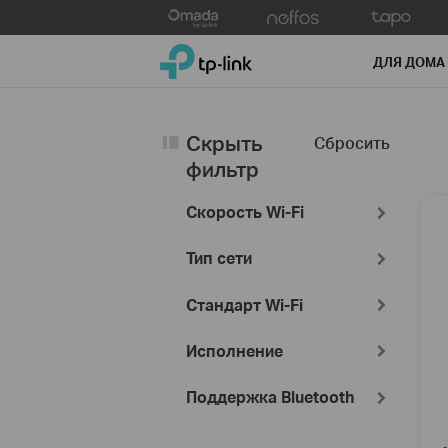
Click
to
TP-Link, Reliably Smart
skip
ДЛЯ ДОМА
the
navigation
bar
Скрыть
Сбросить
фильтр
Скорость Wi-Fi
Тип сети
Стандарт Wi-Fi
Исполнение
Поддержка Bluetooth