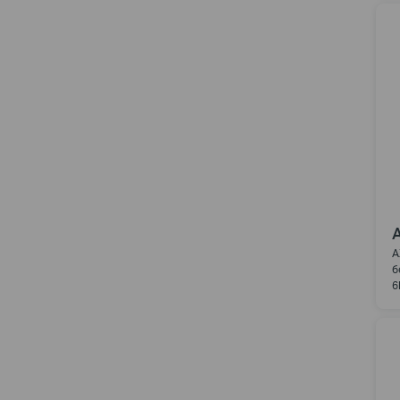
A
б
6