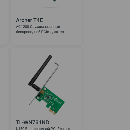
Archer T4E
AC1200 Двухдиапазонный
беспроводной PCIe-адаптер
TL-WN781ND
N150 Беспроводной PCI Express-