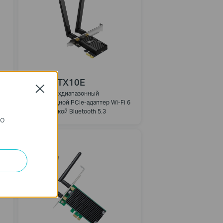
Archer TX10E
Close
AX900 Двухдиапазонный
6
беспроводной PCIe-адаптер Wi-Fi 6
с поддержкой Bluetooth 5.3
го