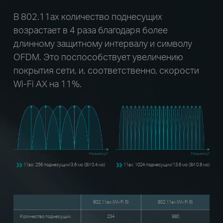
В 802.11ax количество поднесущих
возрастает в 4 раза благодаря более
длинному защитному интервалу и символу
OFDM. Это поспособствует увеличению
покрытия сети, и, соответственно, скорости
Wi-Fi AX на 11%.
Frequency f
Frequency f
11ac: 256 поднесущих/3.6 мс (ЗИ 0.4 мс)
11ax: 1024 поднесущих/13.6 мс (ЗИ 0.8 мс)
802.11ac (Wi-Fi 5)
802.11ax (Wi-Fi 6)
Количество поднесущих
234
980