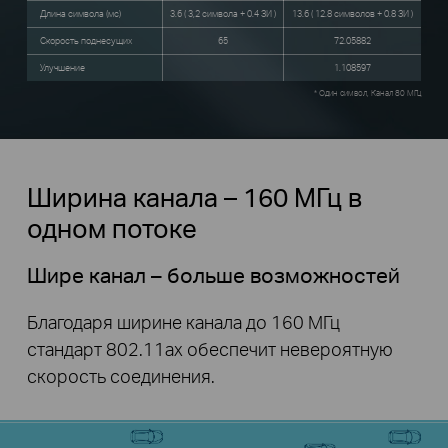
Длина символа (мс)
3.6 ( 3,2 символа + 0.4 ЗИ )
13.6 ( 12.8 символов + 0.8 ЗИ )
Скорость поднесущих
65
72.05882
Улучшение
1.108597
* Один символ, Канал 80 МГц
Ширина канала – 160 МГц в
одном потоке
Шире канал – больше возможностей
Благодаря ширине канала до 160 МГц
стандарт 802.11ax обеспечит невероятную
скорость соединения.