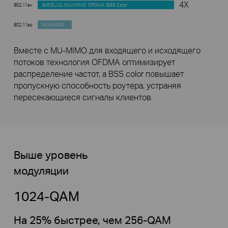
4X
802.11ax
8x8 DL/UL MU-MIMO OFDMA BSS Color
802.11ac
MU-MIMO
Вместе с MU-MIMO для входящего и исходящего
потоков технология OFDMA оптимизирует
распределение частот, а BSS color повышает
пропускную способность роутера, устраняя
пересекающиеся сигналы клиентов.
Выше уровень
модуляции
1024-QAM
На 25% быстрее, чем 256-QAM