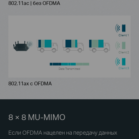
802.11ac | без OFDMA
Client 1
Client 2
Client 3
Data Transmitted
802.11ax с OFDMA
8 × 8 MU-MIMO
Если OFDMA нацелен на передачу данных