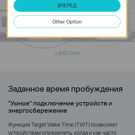
Client
ВПЕРЕД
Client
Other Option
с BSS Color
Заданное время пробуждения
“Умное" подключение устройств и
энергосбережение
Функция Target Wake Time (TWT) позволяет
устройствам определять, когда и как часто