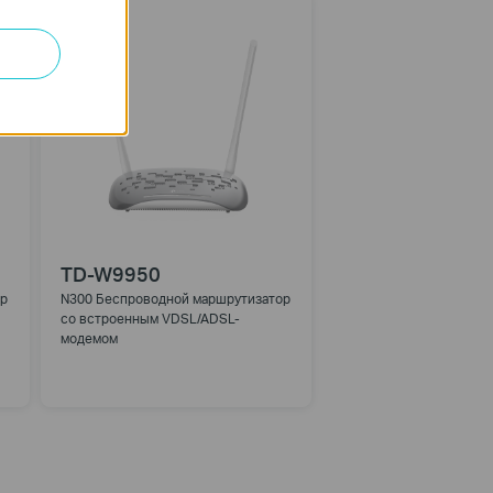
TD-W9950
р
N300 Беспроводной маршрутизатор
со встроенным VDSL/ADSL-
модемом