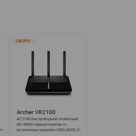
СКОРО
Archer VR2100
й
AC2100 Беспроводной гигабитный
MU-MIMO маршрутизатор со
2+
встроенным модемом VDSL/ADSL2+