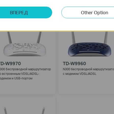
ВПЕРЕД
Other Option
TD-W9970
TD-W9960
300 Беспроводной маршрутизатор
N300 беспроводной маршрутизато
о встроенным VDSL/ADSL-
с модемом VDSL/ADSL
одемом и USB-портом