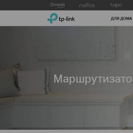
Click
to
TP-Link, Reliably Smart
skip
ДЛЯ ДОМА
the
navigation
bar
Маршрутизато