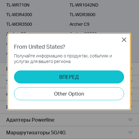
TL-WR710N
TL-WR1042ND
TL-WDR4300
TL-WDR3600
TL-WDR3500
Archer C9
Archer C5
Archer C3200
Close
Archer C2600
Archer C20i
From United States?
Archer C2
Получайте информацию о продуктах, событиях и
услугах для вашего региона.
Все комплекты Deco
ВПЕРЕД
Усилители Wi-Fi
Other Option
Серия Fusion
Маршрутизаторы ADSL/VDSL
Адаптеры Powerline
Маршрутизаторы 5G/4G