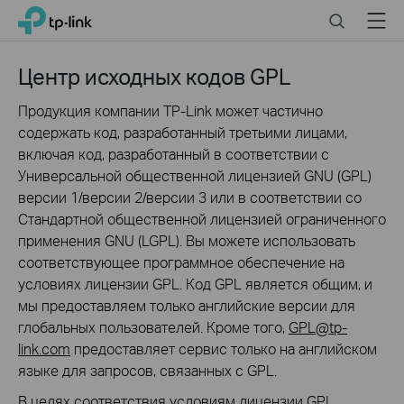
Click
Search
Menu
TP-Link, Reliably Smart
to
skip
the
Центр исходных кодов GPL
navigation
bar
Продукция компании TP-Link может частично
содержать код, разработанный третьими лицами,
включая код, разработанный в соответствии с
Универсальной общественной лицензией GNU (GPL)
версии 1/версии 2/версии 3 или в соответствии со
Стандартной общественной лицензией ограниченного
применения GNU (LGPL). Вы можете использовать
соответствующее программное обеспечение на
условиях лицензии GPL. Код GPL является общим, и
мы предоставляем только английские версии для
глобальных пользователей. Кроме того,
GPL@tp-
link.com
предоставляет сервис только на английском
языке для запросов, связанных с GPL.
В целях соответствия условиям лицензии GPL,