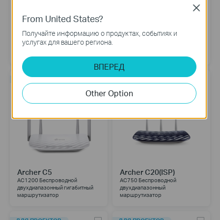
Close
From United States?
EC220-G5
EC220-F5
Получайте информацию о продуктах, событиях и
AC1200 Беспроводной
AC1200 Беспроводной
услугах для вашего региона.
двухдиапазонный гигабитный
двухдиапазонный
маршрутизатор
маршрутизатор
ВПЕРЕД
ДЛЯ ПРОЕКТОВ
ДЛЯ ПРОЕКТОВ
Other Option
Archer C5
Archer C20(ISP)
AC1200 Беспроводной
AC750 Беспроводной
двухдиапазонный гигабитный
двухдиапазонный
маршрутизатор
маршрутизатор