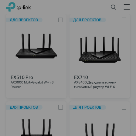
Click
Search
Menu
TP-Link, Reliably Smart
to
skip
ДЛЯ ПРОЕКТОВ
ДЛЯ ПРОЕКТОВ
the
navigation
bar
EX510 Pro
EX710
AX3000 Multi-Gigabit Wi-Fi 6
AX5400 Двухдиапазонный
Router
гигабитный роутер Wi‑Fi 6
ДЛЯ ПРОЕКТОВ
ДЛЯ ПРОЕКТОВ