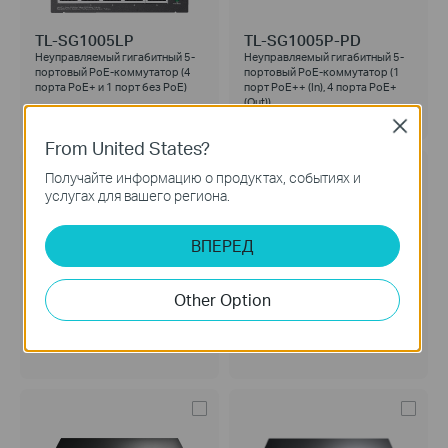
TL-SG1005LP
TL-SG1005P-PD
Неуправляемый гигабитный 5-
Неуправляемый гигабитный 5-
портовый PoE-коммутатор (4
портовый PoE-коммутатор (1
порта PoE+ и 1 порт без PoE)
порт PoE++ (In), 4 порта PoE+
(Out))
Close
From United States?
Получайте информацию о продуктах, событиях и
услугах для вашего региона.
ВПЕРЕД
TL-SL1226P
TL-SL1218MP
Неуправляемый PoE-
Неуправляемый гигабитный 18-
Other Option
коммутатор (24 порта PoE+
портовый PoE-коммутатор (16
10/100 Мбит/с и 2 гигабитных
портов PoE+ и 2 Combo-порта
Combo-порта RJ45/SFP)
RJ45/SFP)