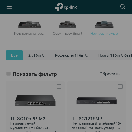
TP-Link,
Searc
Reliably
icon
Smart
PoE-коммутаторы
Серия Easy Smart
Неуправляемые
Все
2,5 Гбит/с
PoE-порты 1 Гбит/с
Порты 1 Гбит/с без
Показать фильтр
Сбросить
TL-SG105PP-M2
TL-SG1218MP
Неуправляемый
Неуправляемый гигабитный 18-
мультигигабитный (2.5G) 5-
портовый PoE-коммутатор (16