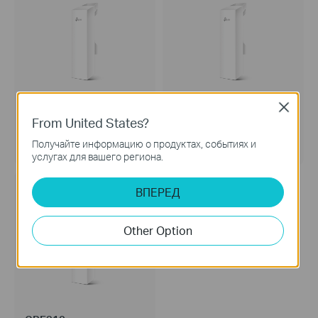
Close
CPE510
CPE220
From United States?
5 ГГц 300 Мбит/с 13 дБи
2,4 ГГц 300 Мбит/с 12 дБи
Наружная точка доступа Wi‑Fi
Наружная точка доступа Wi‑Fi
Получайте информацию о продуктах, событиях и
услугах для вашего региона.
ВПЕРЕД
Other Option