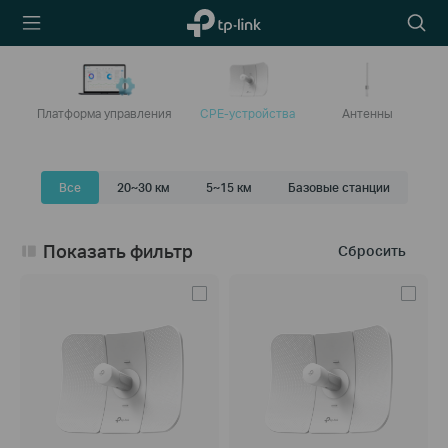
TP-Link,
Searc
Reliably
icon
Smart
Платформа управления
CPE-устройства
Антенны
Все
20~30 км
5~15 км
Базовые станции
Показать фильтр
Сбросить