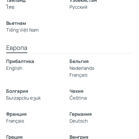
Тайланд
Узбекистан
ไทย
Русский
Вьетнам
Tiếng Việt Nam
Европа
Прибалтика
Бельгия
English
Nederlands
Français
Болгария
Чехия
Български език
Čeština
Франция
Германия
Français
Deutsch
Греция
Венгрия