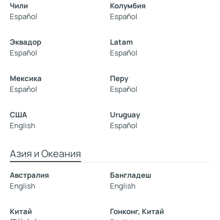
Чили
Колумбия
Español
Español
Эквадор
Latam
Español
Español
Мексика
Перу
Español
Español
США
Uruguay
English
Español
Азия и Океания
Австралия
Бангладеш
English
English
Китай
Гонконг, Китай