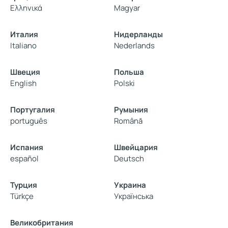
Ελληνικά
Magyar
Италия
Нидерланды
Italiano
Nederlands
Швеция
Польша
English
Polski
Португалия
Румыния
português
Română
Испания
Швейцария
español
Deutsch
Турция
Украина
Türkçe
Українська
Великобритания