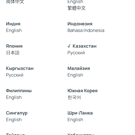
简体中文
English
繁體中文
Индия
Индонезия
English
Bahasa Indonesia
Япония
Казахстан
日本語
Русский
Кыргызстан
Малайзия
Русский
English
Филиппины
Южная Корея
English
한국어
Сингапур
Шри-Ланка
English
English