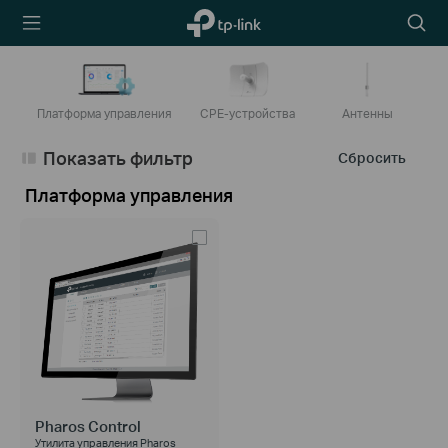
TP-Link,
Searc
Reliably
icon
Smart
Платформа управления
CPE-устройства
Антенны
Показать фильтр
Сбросить
Платформа управления
Pharos Control
Утилита управления Pharos