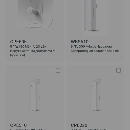
CPE605
WBS510
5 ГГц 150 Мбит/с 23 дБи
5 ГГц 300 Мбит/с Наружная
Наружная точка доступа Wi-Fi
беспроводная базовая станция
(до 20 км)
CPE510
CPE220
5 ГГц 300 Мбит/с 13 дБи
2,4 ГГц 300 Мбит/с 12 дБи