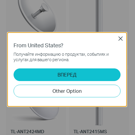
Close
TL-ANT5830MD
TL-ANT5819MS
From United States?
5 ГГц 30 дБи 2x2 MIMO
5 ГГц 19 дБи 2x2 MIMO
Получайте информацию о продуктах, событиях и
параболическая антенна
секторная антенна
услугах для вашего региона.
ВПЕРЕД
Other Option
TL-ANT2424MD
TL-ANT2415MS