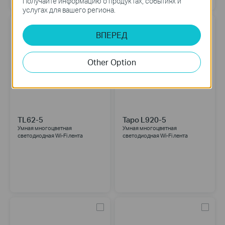
Получайте информацию о продуктах, событиях и
услугах для вашего региона.
ВПЕРЕД
Other Option
TL62-5
Tapo L920-5
Умная многоцветная
Умная многоцветная
светодиодная Wi-Fi лента
светодиодная Wi-Fi лента