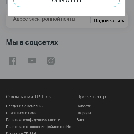
Подпишитесь на рассылку
Other Option
Адрес электронной почты
Подписаться
Мы в соцсетях
О компании TP-Link
Пресс-центр
Сведения о компании
Новости
Связаться с нами
Награды
Политика конфиденциальности
Блог
Политика в отношении файлов cookie
Карьера в TP-Link