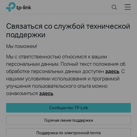
Click
Search
Menu
TP-Link, Reliably Smart
to
skip
the
Связаться со службой технической
navigation
поддержки
bar
Мы поможем!
Мы с ответственностью относимся к вашим
персональным данным. Полный текст положения об
обработке персональных данных доступен
здесь
. С
нашими условиями использования и программой
улучшения пользовательского опыта можно
ознакомиться
здесь
.
Сообщество TP-Link
Горячая линия поддержки
Поддержка по электронной почте