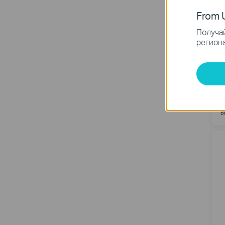
From U
Получай
региона
A
A
б
в