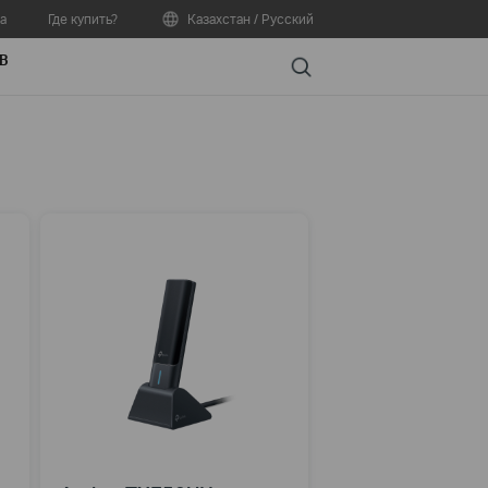
а
Где купить?
Казахстан / Русский
В
Search