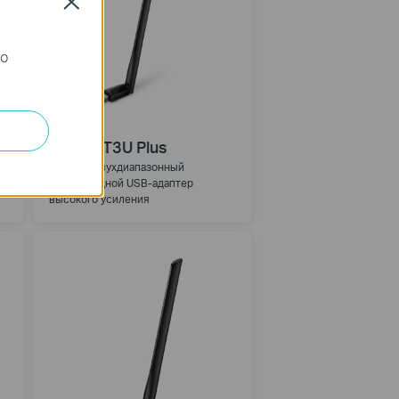
Close
го
Archer T3U Plus
AC1300 Двухдиапазонный
беспроводной USB-адаптер
высокого усиления