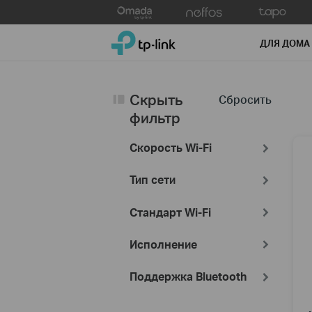
Click
to
TP-Link, Reliably Smart
skip
ДЛЯ ДОМА
the
navigation
bar
Скрыть
Сбросить
фильтр
Скорость Wi-Fi
Тип сети
Стандарт Wi-Fi
Исполнение
Поддержка Bluetooth