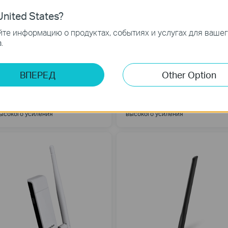
nited States?
те информацию о продуктах, событиях и услугах для ваше
.
ВПЕРЕД
Other Option
rcher T4U Plus
Archer T4U
C1300 Двухдиапазонный
AC1300 Двухдиапазонный
еспроводной USB-адаптер
беспроводной USB-адаптер
ысокого усиления
высокого усиления