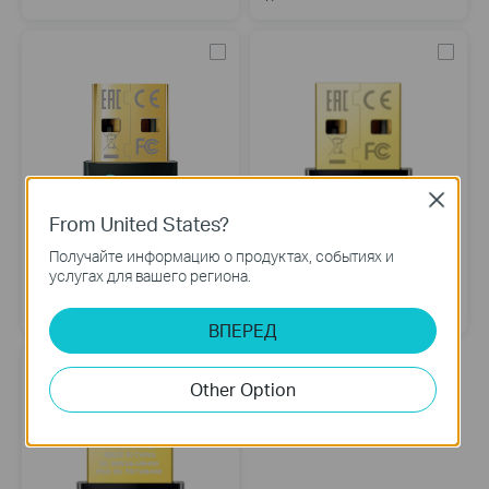
Close
From United States?
Получайте информацию о продуктах, событиях и
UB500
UB4A
услугах для вашего региона.
Bluetooth 5.0 Nano USB-адаптер
Bluetooth 4.0 Nano USB-адаптер
ВПЕРЕД
Other Option