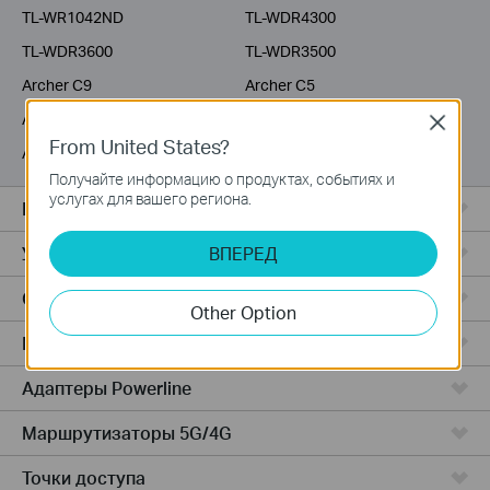
TL-WR1042ND
TL-WDR4300
TL-WDR3600
TL-WDR3500
Archer C9
Archer C5
Archer C3200
Archer C2600
Close
From United States?
Archer C20i
Archer C2
Получайте информацию о продуктах, событиях и
услугах для вашего региона.
Все комплекты Deco
Усилители Wi-Fi
ВПЕРЕД
Серия Fusion
Other Option
Маршрутизаторы ADSL/VDSL
Адаптеры Powerline
Маршрутизаторы 5G/4G
Точки доступа