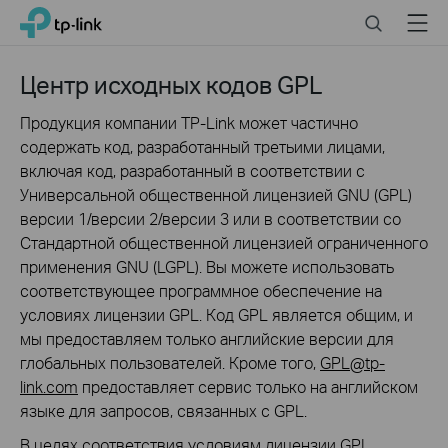
Click
Search
Menu
TP-Link, Reliably Smart
to
skip
the
Центр исходных кодов GPL
navigation
bar
Продукция компании TP-Link может частично
содержать код, разработанный третьими лицами,
включая код, разработанный в соответствии с
Универсальной общественной лицензией GNU (GPL)
версии 1/версии 2/версии 3 или в соответствии со
Стандартной общественной лицензией ограниченного
применения GNU (LGPL). Вы можете использовать
соответствующее программное обеспечение на
условиях лицензии GPL. Код GPL является общим, и
мы предоставляем только английские версии для
глобальных пользователей. Кроме того,
GPL@tp-
link.com
предоставляет сервис только на английском
языке для запросов, связанных с GPL.
В целях соответствия условиям лицензии GPL,