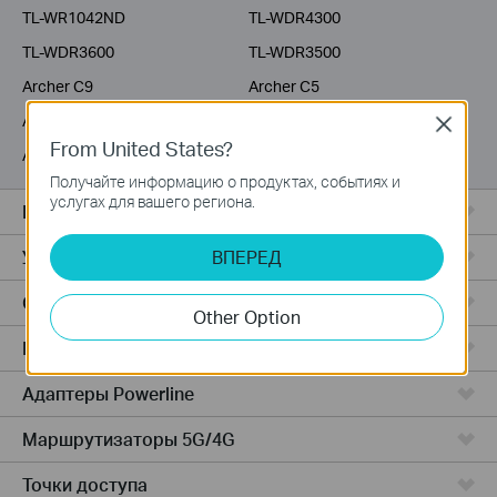
TL-WR1042ND
TL-WDR4300
TL-WDR3600
TL-WDR3500
Archer C9
Archer C5
Archer C3200
Archer C2600
Close
From United States?
Archer C20i
Archer C2
Получайте информацию о продуктах, событиях и
услугах для вашего региона.
Все комплекты Deco
Усилители Wi-Fi
ВПЕРЕД
Серия Fusion
Other Option
Маршрутизаторы ADSL/VDSL
Адаптеры Powerline
Маршрутизаторы 5G/4G
Точки доступа