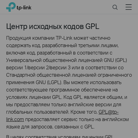
Click
Search
Menu
TP-Link, Reliably Smart
to
skip
the
Центр исходных кодов GPL
navigation
bar
Продукция компании TP-Link может частично
содержать код, разработанный третьими лицами,
включая код, разработанный в соответствии с
Универсальной общественной лицензией GNU (GPL)
версии 1/версии 2/версии 3 или в соответствии со
Стандартной общественной лицензией ограниченного
применения GNU (LGPL). Вы можете использовать
соответствующее программное обеспечение на
условиях лицензии GPL. Код GPL является общим, и
мы предоставляем только английские версии для
глобальных пользователей. Кроме того,
GPL@tp-
link.com
предоставляет сервис только на английском
языке для запросов, связанных с GPL.
В целях соответствия условиям лицензии GPL,