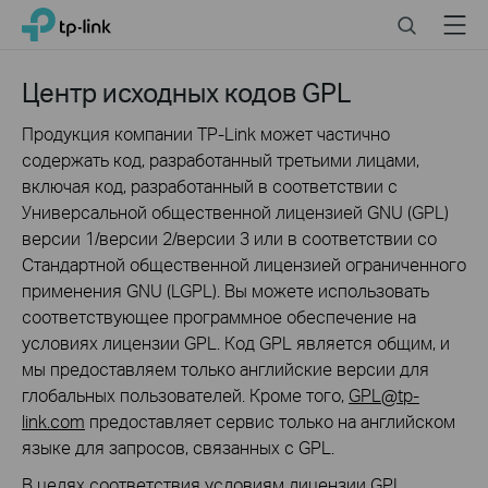
Click
Search
Menu
TP-Link, Reliably Smart
to
skip
the
Центр исходных кодов GPL
navigation
bar
Продукция компании TP-Link может частично
содержать код, разработанный третьими лицами,
включая код, разработанный в соответствии с
Универсальной общественной лицензией GNU (GPL)
версии 1/версии 2/версии 3 или в соответствии со
Стандартной общественной лицензией ограниченного
применения GNU (LGPL). Вы можете использовать
соответствующее программное обеспечение на
условиях лицензии GPL. Код GPL является общим, и
мы предоставляем только английские версии для
глобальных пользователей. Кроме того,
GPL@tp-
link.com
предоставляет сервис только на английском
языке для запросов, связанных с GPL.
В целях соответствия условиям лицензии GPL,