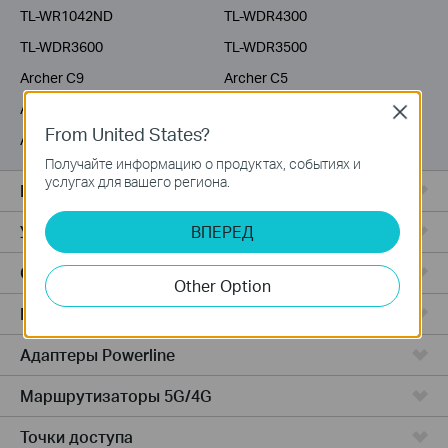
TL-WR1042ND
TL-WDR4300
TL-WDR3600
TL-WDR3500
Archer C9
Archer C5
Archer C3200
Archer C2600
Close
From United States?
Archer C20i
Archer C2
Получайте информацию о продуктах, событиях и
услугах для вашего региона.
Все комплекты Deco
Усилители Wi-Fi
ВПЕРЕД
Серия Fusion
Other Option
Маршрутизаторы ADSL/VDSL
Адаптеры Powerline
Маршрутизаторы 5G/4G
Точки доступа