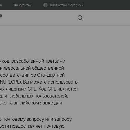
а
Где купить?
Казахстан / Русский
В
Search
 код, разработанный третьими
 Универсальной общественной
 соответствии со Стандартной
U (LGPL). Вы можете использовать
х лицензии GPL. Код GPL является
для глобальных пользователей.
ко на английском языке для
о почтовому запросу или запросу
мости предоставляет почтовую