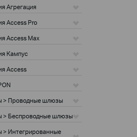
ия Агрегация
я Access Pro
ия Access Max
ия Кампус
ия Access
GPON
ы > Проводные шлюзы
ы > Беспроводные шлюзы
ы > Интегрированные