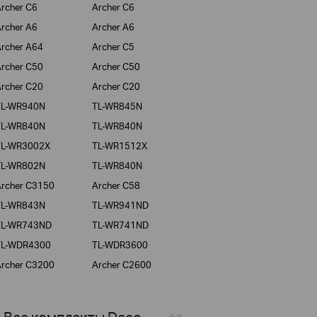
rcher C6
Archer C6
rcher A6
Archer A6
rcher A64
Archer C5
rcher C50
Archer C50
rcher C20
Archer C20
TL-WR940N
TL-WR845N
TL-WR840N
TL-WR840N
TL-WR3002X
TL-WR1512X
TL-WR802N
TL-WR840N
rcher C3150
Archer C58
TL-WR843N
TL-WR941ND
TL-WR743ND
TL-WR741ND
TL-WDR4300
TL-WDR3600
rcher C3200
Archer C2600
> Все комплекты Deco