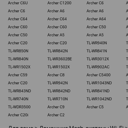
Archer C6U
Archer C1200
Archer C6
A
Archer C6
Archer A6
Archer A6
A
Archer C64
Archer C64
Archer A64
A
Archer C60
Archer C60
Archer C50
A
Archer C50
Archer A5
Archer A5
A
Archer C20
Archer C20
TL-WR940N
TL-WR850N
TL-WR842N
TL-WR841N
TL-WR840N
TL-WR3602BE
TL-WR3012X
TL-WR1502X
TL-WR1502X
TL-WR902AC
Archer C59
Archer C8
Archer C5400
A
Archer C20
TL-WR942N
TL-WR1043ND
TL-WR843ND
TL-WR842ND
TL-WR841ND
TL-WR740N
TL-WR710N
TL-WR1042ND
TL-WDR3500
Archer C9
Archer C5
A
Archer C20i
Archer C2
Для дома > Домашние Mesh-системы Wi-Fi 