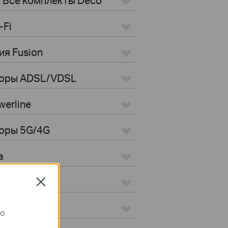
-Fi
ия Fusion
торы ADSL/VDSL
erline
оры 5G/4G
а
Close
го