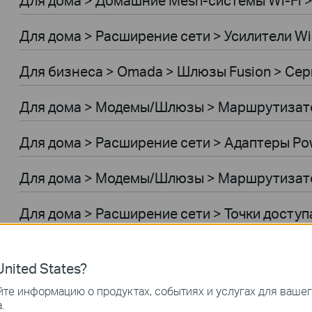
Для дома > Расширение сети > Усилители Wi
Для бизнеса > Omada > Шлюзы Fusion > Сер
Для дома > Модемы/Шлюзы > Маршрутиза
Для дома > Расширение сети > Адаптеры Pow
Для дома > Модемы/Шлюзы > Маршрутизат
Для дома > Расширение сети > Точки доступ
Умный дом > Облачные камеры
nited States?
Умный дом > Умные розетки
те информацию о продуктах, событиях и услугах для ваше
.