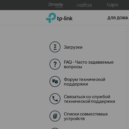
Click
to
TP-Link, Reliably Smart
skip
ДЛЯ ДОМА
the
navigation
bar
Загрузки
FAQ - Часто задаваемые
вопросы
Форум технической
поддержки
Связаться со службой
технической поддержки
Списки совместимых
устройств