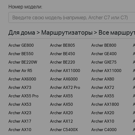
Все
Номер модели:
Для дома
Умный дом
Для дома > Маршрутизаторы > Все маршрут
Для бизнеса
Archer GE800
Archer BE805
Archer BE800
A
Для операторов связи
Archer BE550
Archer BE450
Archer GE400
A
Archer BE220W
Archer BE220
Archer GXE75
A
Archer Air R5
Archer AX11000
Archer AX11000
A
Archer AX6000
Archer AX6000
Archer AX80
A
Archer AX73
Archer AX72 Pro
Archer AX72
A
Archer AX55 Pro
Archer AX55
Archer AX55
A
Archer AX53
Archer AX50
Archer AX1800
A
Archer AX23
Archer AX20
Archer AX20
A
Archer AX17
Archer AX12
Archer AX10
A
Archer AX10
Archer C5400X
Archer C4000
A