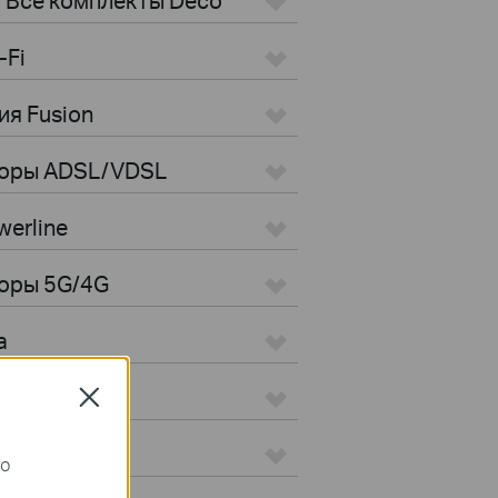
-Fi
ия Fusion
торы ADSL/VDSL
erline
оры 5G/4G
а
Close
го