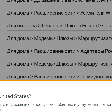
Для дома > Расширение сети > Усилители Wi
Для бизнеса > Omada > Шлюзы Fusion > Сер
Для дома > Модемы/Шлюзы > Маршрутиза
Для дома > Расширение сети > Адаптеры Pow
Для дома > Модемы/Шлюзы > Маршрутизат
Для дома > Расширение сети > Точки доступ
Умный дом > Облачные камеры
nited States?
Умный дом > Умные розетки
те информацию о продуктах, событиях и услугах для ваше
.