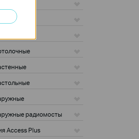
ылесосы
Потолочные
Настенные
Настольные
Наружные
 Наружные радиомосты
я Access Plus