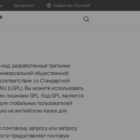
а
Где купить?
Казахстан / Русский
В
Search
 код, разработанный третьими
 Универсальной общественной
 соответствии со Стандартной
U (LGPL). Вы можете использовать
х лицензии GPL. Код GPL является
для глобальных пользователей.
ко на английском языке для
о почтовому запросу или запросу
мости предоставляет почтовую