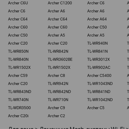
Archer C6U
Archer C1200
Archer C6
A
Archer C6
Archer A6
Archer A6
A
Archer C64
Archer C64
Archer A64
A
Archer C60
Archer C60
Archer C50
A
Archer C50
Archer A5
Archer A5
A
Archer C20
Archer C20
TL-WR940N
TL-WR850N
TL-WR842N
TL-WR841N
TL-WR840N
TL-WR3602BE
TL-WR3012X
TL-WR1502X
TL-WR1502X
TL-WR902AC
Archer C59
Archer C8
Archer C5400
A
Archer C20
TL-WR942N
TL-WR1043ND
TL-WR843ND
TL-WR842ND
TL-WR841ND
TL-WR740N
TL-WR710N
TL-WR1042ND
TL-WDR3500
Archer C9
Archer C5
A
Archer C20i
Archer C2
Для дома > Домашние Mesh-системы Wi-Fi 