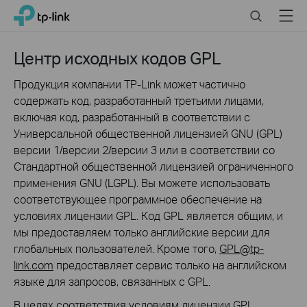
Click
Search
Menu
TP-Link, Reliably Smart
to
skip
the
Центр исходных кодов GPL
navigation
bar
Продукция компании TP-Link может частично
содержать код, разработанный третьими лицами,
включая код, разработанный в соответствии с
Универсальной общественной лицензией GNU (GPL)
версии 1/версии 2/версии 3 или в соответствии со
Стандартной общественной лицензией ограниченного
применения GNU (LGPL). Вы можете использовать
соответствующее программное обеспечение на
условиях лицензии GPL. Код GPL является общим, и
мы предоставляем только английские версии для
глобальных пользователей. Кроме того,
GPL@tp-
link.com
предоставляет сервис только на английском
языке для запросов, связанных с GPL.
В целях соответствия условиям лицензии GPL,