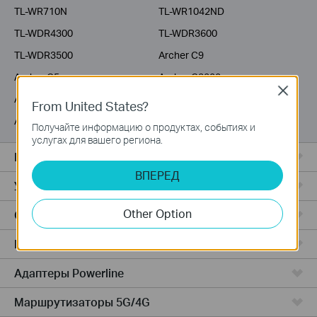
TL-WR710N
TL-WR1042ND
TL-WDR4300
TL-WDR3600
TL-WDR3500
Archer C9
Archer C5
Archer C3200
Close
Archer C2600
Archer C20i
From United States?
Archer C2
Получайте информацию о продуктах, событиях и
услугах для вашего региона.
Все комплекты Deco
ВПЕРЕД
Усилители Wi-Fi
Other Option
Серия Fusion
Маршрутизаторы ADSL/VDSL
Адаптеры Powerline
Маршрутизаторы 5G/4G