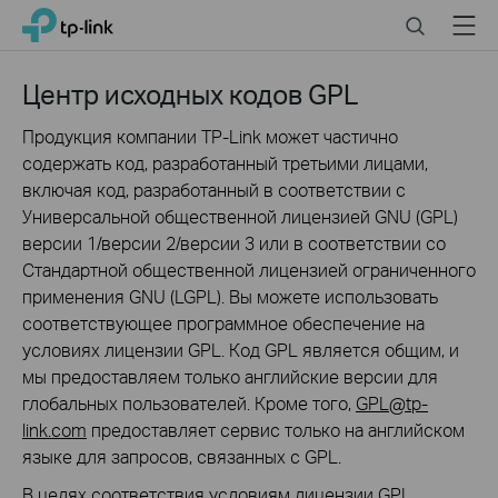
Click
Search
Menu
TP-Link, Reliably Smart
to
skip
the
Центр исходных кодов GPL
navigation
bar
Продукция компании TP-Link может частично
содержать код, разработанный третьими лицами,
включая код, разработанный в соответствии с
Универсальной общественной лицензией GNU (GPL)
версии 1/версии 2/версии 3 или в соответствии со
Стандартной общественной лицензией ограниченного
применения GNU (LGPL). Вы можете использовать
соответствующее программное обеспечение на
условиях лицензии GPL. Код GPL является общим, и
мы предоставляем только английские версии для
глобальных пользователей. Кроме того,
GPL@tp-
link.com
предоставляет сервис только на английском
языке для запросов, связанных с GPL.
В целях соответствия условиям лицензии GPL,