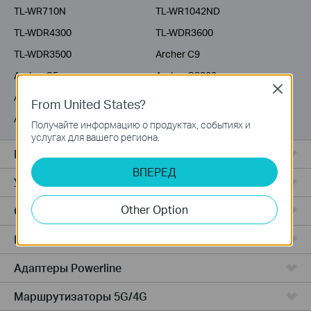
TL-WR710N
TL-WR1042ND
TL-WDR4300
TL-WDR3600
TL-WDR3500
Archer C9
Archer C5
Archer C3200
Close
Archer C2600
Archer C20i
From United States?
Archer C2
Получайте информацию о продуктах, событиях и
услугах для вашего региона.
Все комплекты Deco
ВПЕРЕД
Усилители Wi-Fi
Other Option
Серия Fusion
Маршрутизаторы ADSL/VDSL
Адаптеры Powerline
Маршрутизаторы 5G/4G