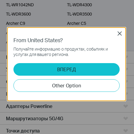
TL-WR1042ND
TL-WDR4300
TL-WDR3600
TL-WDR3500
Archer C9
Archer C5
Archer C3200
Archer C2600
Close
From United States?
Archer C20i
Archer C2
Получайте информацию о продуктах, событиях и
услугах для вашего региона.
Все комплекты Deco
Усилители Wi-Fi
ВПЕРЕД
Серия Fusion
Other Option
Маршрутизаторы ADSL/VDSL
Адаптеры Powerline
Маршрутизаторы 5G/4G
Точки доступа