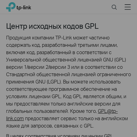
Click
Search
Menu
TP-Link, Reliably Smart
to
skip
the
Центр исходных кодов GPL
navigation
bar
Продукция компании TP-Link может частично
содержать код, разработанный третьими лицами,
включая код, разработанный в соответствии с
Универсальной общественной лицензией GNU (GPL)
версии 1/версии 2/версии 3 или в соответствии со
Стандартной общественной лицензией ограниченного
применения GNU (LGPL). Вы можете использовать
соответствующее программное обеспечение на
условиях лицензии GPL. Код GPL является общим, и
мы предоставляем только английские версии для
глобальных пользователей. Кроме того,
GPL@tp-
link.com
предоставляет сервис только на английском
языке для запросов, связанных с GPL.
В целях соответствия условиям лицензии GPL,