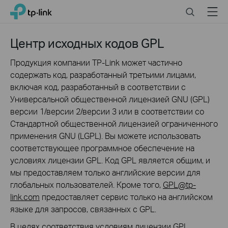
Click
Search
Menu
TP-Link, Reliably Smart
to
skip
the
Центр исходных кодов GPL
navigation
bar
Продукция компании TP-Link может частично
содержать код, разработанный третьими лицами,
включая код, разработанный в соответствии с
Универсальной общественной лицензией GNU (GPL)
версии 1/версии 2/версии 3 или в соответствии со
Стандартной общественной лицензией ограниченного
применения GNU (LGPL). Вы можете использовать
соответствующее программное обеспечение на
условиях лицензии GPL. Код GPL является общим, и
мы предоставляем только английские версии для
глобальных пользователей. Кроме того,
GPL@tp-
link.com
предоставляет сервис только на английском
языке для запросов, связанных с GPL.
В целях соответствия условиям лицензии GPL,