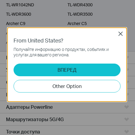
TL-WR1042ND
TL-WDR4300
TL-WDR3600
TL-WDR3500
Archer C9
Archer C5
Archer C3200
Archer C2600
Close
From United States?
Archer C20i
Archer C2
Получайте информацию о продуктах, событиях и
услугах для вашего региона.
Все комплекты Deco
Усилители Wi-Fi
ВПЕРЕД
Серия Fusion
Other Option
Маршрутизаторы ADSL/VDSL
Адаптеры Powerline
Маршрутизаторы 5G/4G
Точки доступа