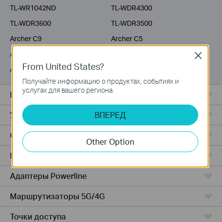
TL-WR1042ND
TL-WDR4300
TL-WDR3600
TL-WDR3500
Archer C9
Archer C5
Archer C3200
Archer C2600
Close
From United States?
Archer C20i
Archer C2
Получайте информацию о продуктах, событиях и
услугах для вашего региона.
Все комплекты Deco
Усилители Wi-Fi
ВПЕРЕД
Серия Fusion
Other Option
Маршрутизаторы ADSL/VDSL
Адаптеры Powerline
Маршрутизаторы 5G/4G
Точки доступа