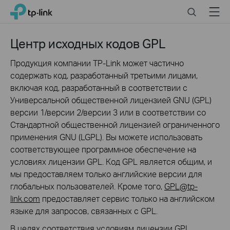
Click
Search
Menu
TP-Link, Reliably Smart
to
skip
the
Центр исходных кодов GPL
navigation
bar
Продукция компании TP-Link может частично
содержать код, разработанный третьими лицами,
включая код, разработанный в соответствии с
Универсальной общественной лицензией GNU (GPL)
версии 1/версии 2/версии 3 или в соответствии со
Стандартной общественной лицензией ограниченного
применения GNU (LGPL). Вы можете использовать
соответствующее программное обеспечение на
условиях лицензии GPL. Код GPL является общим, и
мы предоставляем только английские версии для
глобальных пользователей. Кроме того,
GPL@tp-
link.com
предоставляет сервис только на английском
языке для запросов, связанных с GPL.
В целях соответствия условиям лицензии GPL,