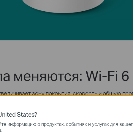
а меняются: Wi-Fi 6
 увеличивает зону покрытия, скорость и общую п
андарту Wi-Fi 6 и получите сеть будущего с боле
1
числом подключаемых устройств
.
nited States?
те информацию о продуктах, событиях и услугах для ваше
.