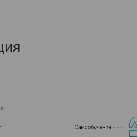
ция
 и
o