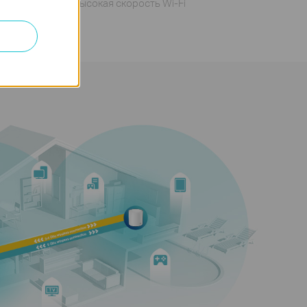
Более высокая скорость Wi-Fi
40
Потоковые
видео 720р
45
Веб-страницы
лючение свыше
150