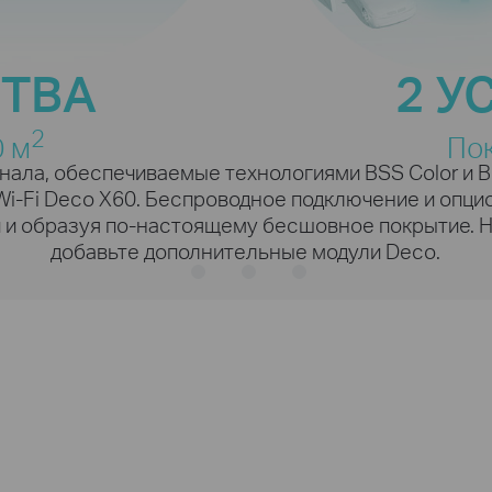
ус
Загрузки на
высокой
1024-QAM
Увеличенная ча
скорости
СТВА
2 У
е данных передаётся
символа
одновременно
2
0 м
Пок
На 11 % быстре
35
ала, обеспечиваемые технологиями BSS Color и 
Wi-Fi Deco X60. Беспроводное подключение и опци
Устройства
умного дома
и и образуя по-настоящему бесшовное покрытие. 
добавьте дополнительные модули Deco.