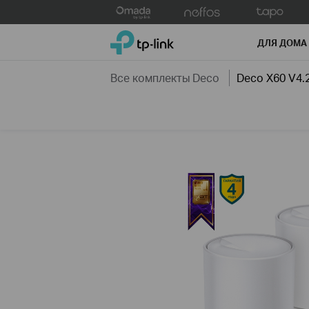
Click
to
TP-Link, Reliably Smart
skip
ДЛЯ ДОМА
the
navigation
Все комплекты Deco
Deco X60 V4.
bar