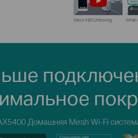
Deco X60 Unboxing
What i
ьше подключе
имальное пок
AX5400 Домашняя Mesh Wi-Fi систем