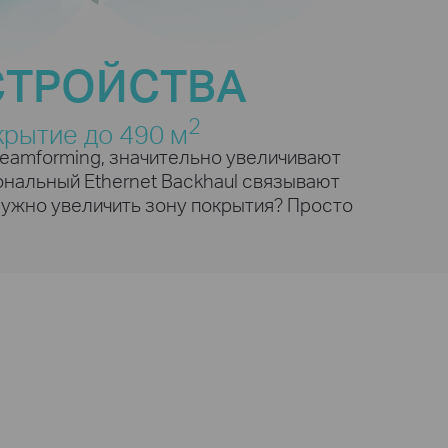
5
тройств
Потоковые
стота
видео 4К
СТРОЙСТВА
2
рытие до 490 м
е
10
Beamforming, значительно увеличивают
ональный Ethernet Backhaul связывают
Потоковые
видео 1080р
Нужно увеличить зону покрытия? Просто
2