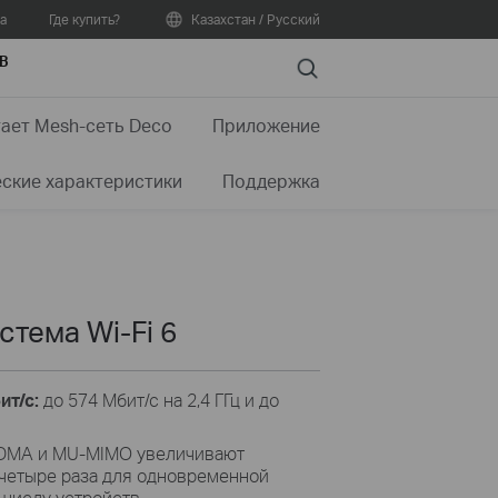
а
Где купить?
Казахстан / Русский
В
Search
тает Mesh-сеть Deco
Приложение
еские характеристики
Поддержка
тема Wi-Fi 6
ит/с:
до 574 Мбит/с на 2,4 ГГц и до
MA и MU-MIMO увеличивают
четыре раза для одновременной
числу устройств.