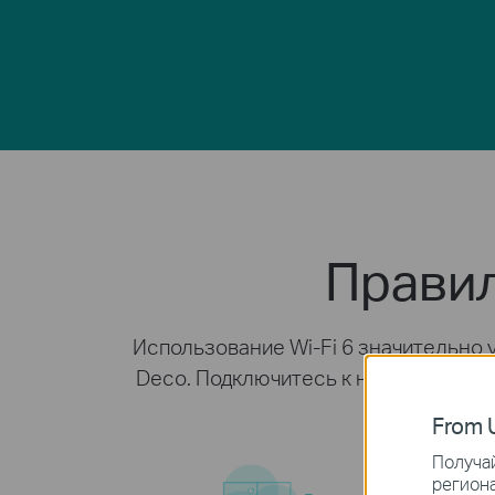
Правил
Использование Wi-Fi 6 значительно
Deco. Подключитесь к новейшему ст
From U
Получай
региона