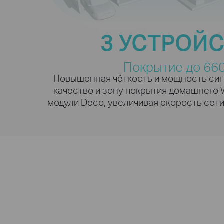
3 УСТРОЙ
Больш
Покрытие до 66
Повышенная чёткость и мощность сигн
качество и зону покрытия домашнего 
модули Deco, увеличивая скорость сет