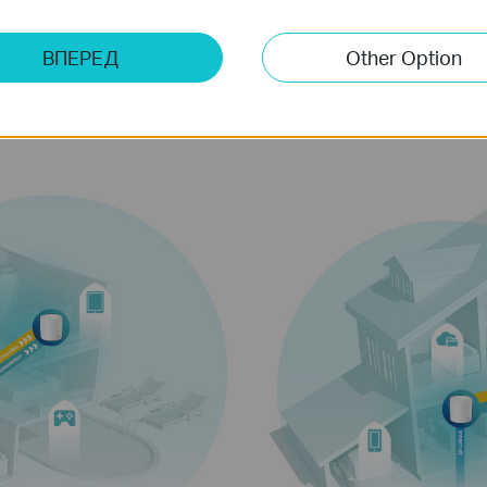
е
Больше подключений
ВПЕРЕД
Other Option
20
Потоковые
видео
с IP‑камер
Подк
3