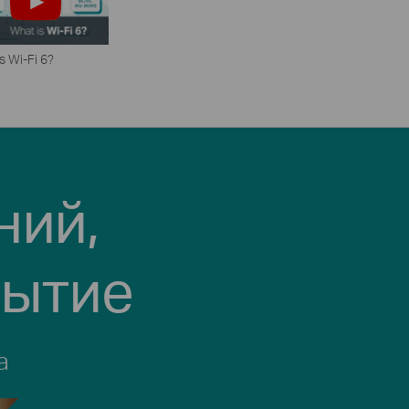
s Wi-Fi 6?
ний,
рытие
а