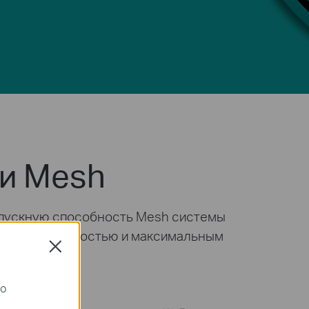
 и Mesh
ропускную способность Mesh системы
е высокой скоростью и максимальным
Close
го