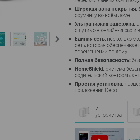
Широкая зона покрытия:
б
роумингу во всём доме.
Ультранизкая задержка:
о
ощутимо в онлайн-играх и в
Единая сеть:
несколько мо
сеть, которая обеспечивае
перемещении по дому.
Полная безопасность:
бла
HomeShield:
система безоп
родительский контроль, ант
Простая установка:
процес
приложении Deco.
2
устройства