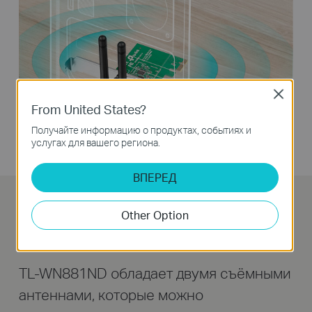
Close
From United States?
Получайте информацию о продуктах, событиях и
услугах для вашего региона.
ВПЕРЕД
Съёмные антенны для
Other Option
большего удобства и гибкости
TL-WN881ND обладает двумя съёмными
антеннами, которые можно