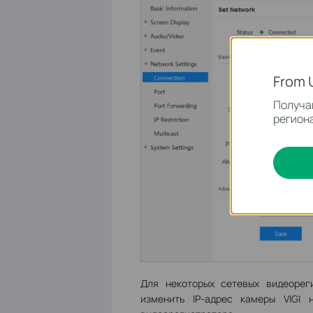
From 
Получай
региона
Для некоторых сетевых видеорег
изменить IP-адрес камеры VIGI