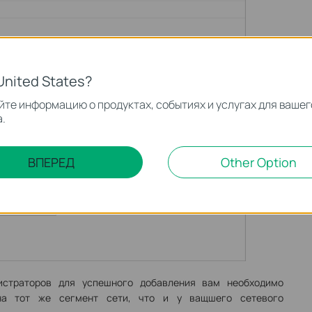
United States?
те информацию о продуктах, событиях и услугах для вашег
.
ВПЕРЕД
Other Option
истраторов для успешного добавления вам необходимо
 на тот же сегмент сети, что и у ващшего сетевого