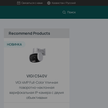
Связаться с нами
Казахстан / Русский
Поиск
Recommend Products
НОВИНКА
VIGI C540V
VIGI 4MP Full-Color Уличная
поворотно-наклонная
варифокальная IP-камера с двумя
объективами