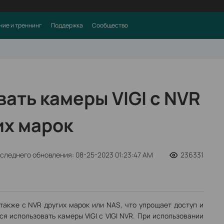
ние и треннинг
Поддержка
Сообщество
вать камеры VIGI с NVR
их марок
следнего обновления: 08-25-2023 01:23:47 AM
236331
а также с NVR других марок или NAS, что упрощает доступ и
я использовать камеры VIGI с VIGI NVR. При использовании