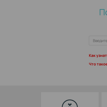
П
Как узна
Что тако