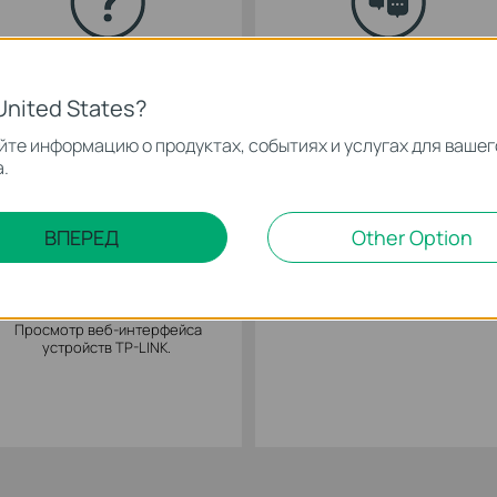
FAQ - Часто задаваемые
Форум технической
вопросы
поддержки
United States?
те информацию о продуктах, событиях и услугах для вашег
.
ВПЕРЕД
Other Option
Эмуляторы TP-Link
Гарантийная политика
Просмотр веб-интерфейса
устройств TP-LINK.