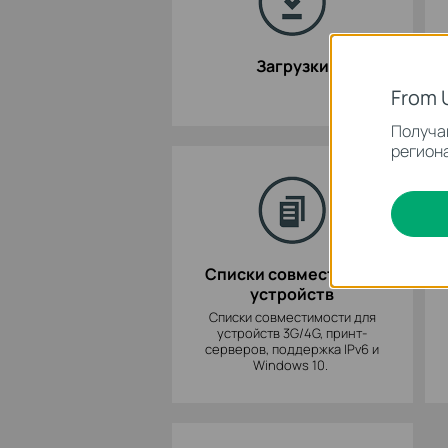
Загрузки
From 
Получай
региона
Списки совместимых
устройств
Списки совместимости для
устройств 3G/4G, принт-
серверов, поддержка IPv6 и
Windows 10.